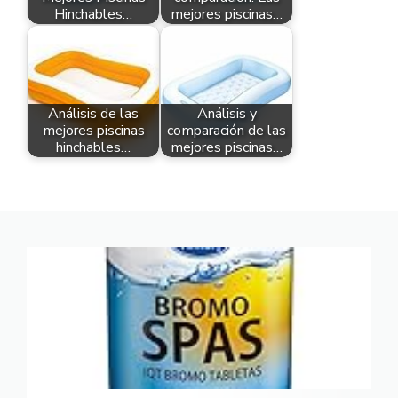
Hinchables…
mejores piscinas…
Análisis de las
Análisis y
mejores piscinas
comparación de las
hinchables…
mejores piscinas…