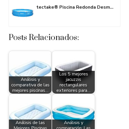
tectake® Piscina Redonda Desmontable, Estructura Acero, Piscina con...
Posts Relacionados:
Los 5 mejores
Análisis y
jacuzzis
comparativa de las
rectangulares
mejores piscinas…
exteriores para…
Análisis de las
Análisis y
Mejores Piscinas
comparación: Las