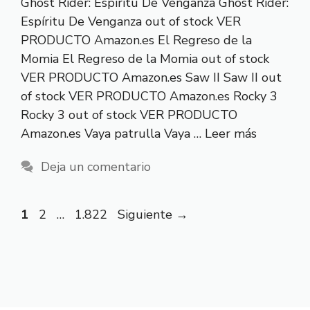
Ghost Rider: Espíritu De Venganza Ghost Rider:
Espíritu De Venganza out of stock VER
PRODUCTO Amazon.es El Regreso de la
Momia El Regreso de la Momia out of stock
VER PRODUCTO Amazon.es Saw II Saw II out
of stock VER PRODUCTO Amazon.es Rocky 3
Rocky 3 out of stock VER PRODUCTO
Amazon.es Vaya patrulla Vaya …
Leer más
Deja un comentario
Página
Página
Página
1
2
…
1.822
Siguiente
→