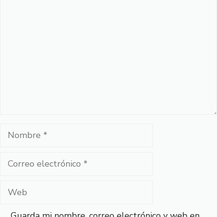
Comentario
Nombre
Correo
electrónico
Web
Guarda mi nombre, correo electrónico y web en