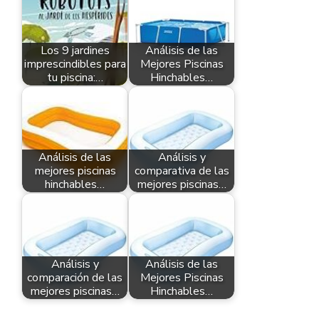
Los 9 jardines
Análisis de las
imprescindibles para
Mejores Piscinas
tu piscina:…
Hinchables…
Análisis de las
Análisis y
mejores piscinas
comparativa de las
hinchables…
mejores piscinas…
Análisis y
Análisis de las
comparación de las
Mejores Piscinas
mejores piscinas…
Hinchables…