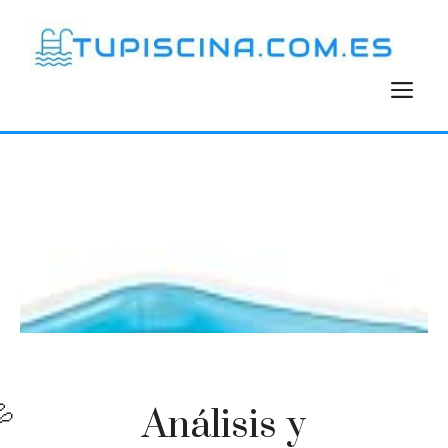
Saltar
al
contenido
M
Análisis y