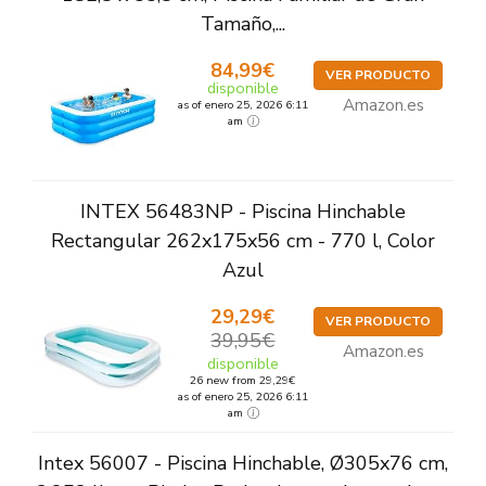
Tamaño,...
84,99€
VER PRODUCTO
disponible
Amazon.es
as of enero 25, 2026 6:11
am
INTEX 56483NP - Piscina Hinchable
Rectangular 262x175x56 cm - 770 l, Color
Azul
29,29€
VER PRODUCTO
39,95€
Amazon.es
disponible
26 new from 29,29€
as of enero 25, 2026 6:11
am
Intex 56007 - Piscina Hinchable, Ø305x76 cm,