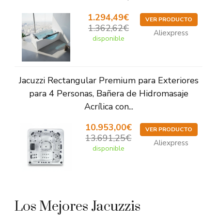
1.294,49€
VER PRODUCTO
1.362,62€
Aliexpress
disponible
Jacuzzi Rectangular Premium para Exteriores
para 4 Personas, Bañera de Hidromasaje
Acrílica con...
10.953,00€
VER PRODUCTO
13.691,25€
Aliexpress
disponible
Los Mejores Jacuzzis