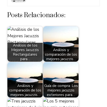
Posts Relacionados:
Análisis de los
Mejores Jacuzzis
Análisis y
Rectangulares
comparación de los
para…
mejores jacuzzis…
Análisis y
Guía de compra: Los
comparación de los
mejores jacuzzis
mejores jacuzzis…
exteriores para…