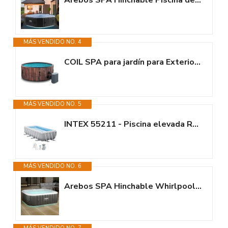
Arebos SPA Hinchable Piscina de hidromasaje con iluminación LED |...
MÁS VENDIDO NO. 4
COIL SPA para jardín para Exteriores, Resistente al Invierno, para 6...
MÁS VENDIDO NO. 5
INTEX 55211 - Piscina elevada Rectangular Prism Frame con depuradora
MÁS VENDIDO NO. 6
Arebos SPA Hinchable Whirlpool | Bañera de hidromasaje | 185x185cm | para...