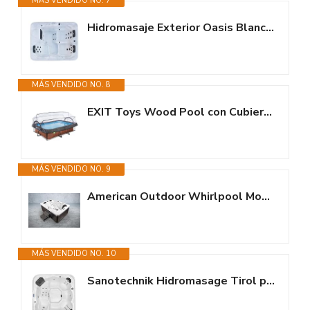
MÁS VENDIDO NO. 7
Hidromasaje Exterior Oasis Blanco – con Cubierta y Varillas –...
MÁS VENDIDO NO. 8
EXIT Toys Wood Pool con Cubierta Multifuncional - 300x200x65cm - Piscina de...
MÁS VENDIDO NO. 9
American Outdoor Whirlpool Modena 220 x 156 cm – 3 Personas – 77...
MÁS VENDIDO NO. 10
Sanotechnik Hidromasage Tirol para Exteriores, Color Blanco, con Cubierta,...