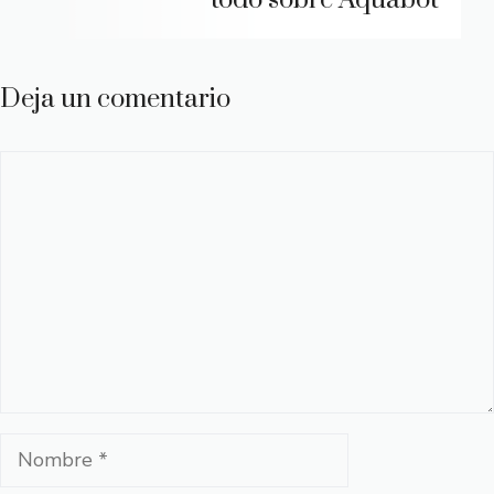
todo sobre Aquabot
Deja un comentario
Comentario
Nombre