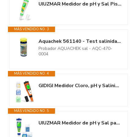
UIUZMAR Medidor de pH y Sal Piscina Salina, Test de Salinidad para...
MÁS VENDIDO NO. 3
Aquachek 561140 - Test salinidad ,10 lengüetas
Probador AQUACHEK sal - AQC-470-
0004
MÁS VENDIDO NO. 4
GIDIGI Medidor Cloro, pH y Salinidad Piscinas, 7 en 1 pH, FAC, Sal, ORP,...
MÁS VENDIDO NO. 5
UIUZMAR Medidor de pH y Sal para Piscinas con Solución de Calibración,...