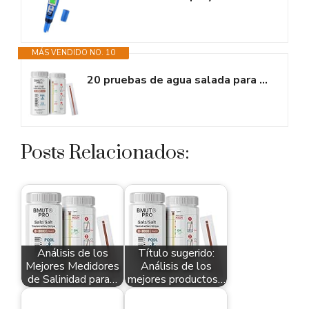
MÁS VENDIDO NO. 10
20 pruebas de agua salada para piscina y spa, 0-8000 ppm, concentración de...
Posts Relacionados:
Análisis de los
Título sugerido:
Mejores Medidores
Análisis de los
de Salinidad para…
mejores productos…