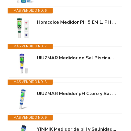
MÁS VENDIDO NO. 6
Homcoice Medidor PH 5 EN 1, PH EC TDS Salinidad Temperatura Meter con...
MÁS VENDIDO NO. 7
UIUZMAR Medidor de Sal Piscinas, Medidor Digital de Salinidad y pH Piscina...
MÁS VENDIDO NO. 8
UIUZMAR Medidor pH Cloro y Sal para Piscinas Digital, Medidor de pH y Cloro...
MÁS VENDIDO NO. 9
YINMIK Medidor de pH y Salinidad Para Piscinas, Medidor Digital de...