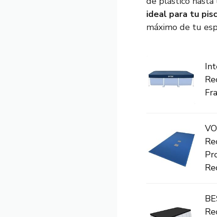
de plástico hasta
ideal para tu pis
máximo de tu espa
In
Re
Fr
VO
Re
Pr
Red
BE
Re