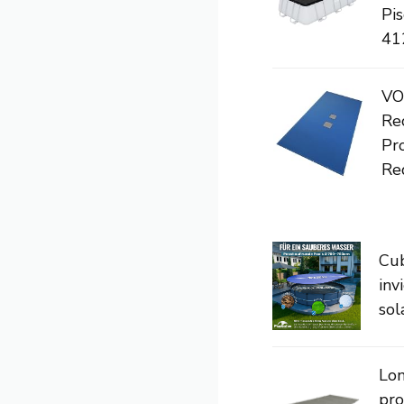
Pi
41
VO
Re
Pr
Red
Cub
inv
sol
Lon
pro