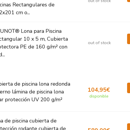
out of stock
scinas Rectangulares de
2x201 cm o...
UNOT® Lona para Piscina
ctangular 10 x 5 m, Cubierta
out of stock
otectora PE de 160 g/m² con
...
ierta de piscina lona redonda
104,95€
ierno lámina de piscina lona
disponible
ar protección UV 200 g/m²
a de piscina cubierta de
tección rodante cubierta de