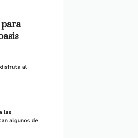
s para
oasis
disfruta
al
a las
ntan algunos de