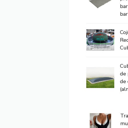
bar
bar
Coj
Red
Cub
Cub
de 
de 
(al
Tra
muj