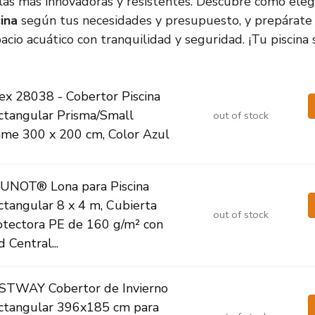
 las más innovadoras y resistentes. Descubre cómo eleg
cina
según tus necesidades y presupuesto, y prepárate p
cio acuático con tranquilidad y seguridad. ¡Tu piscina 
tex 28038 - Cobertor Piscina
ctangular Prisma/Small
out of stock
ame 300 x 200 cm, Color Azul
UNOT® Lona para Piscina
ctangular 8 x 4 m, Cubierta
out of stock
otectora PE de 160 g/m² con
 Central...
STWAY Cobertor de Invierno
ctangular 396x185 cm para