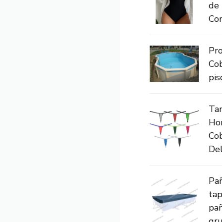
de 
Con
Pro
Cob
pis
Ta
Hom
Cob
Del
Pañ
tap
pañ
gru