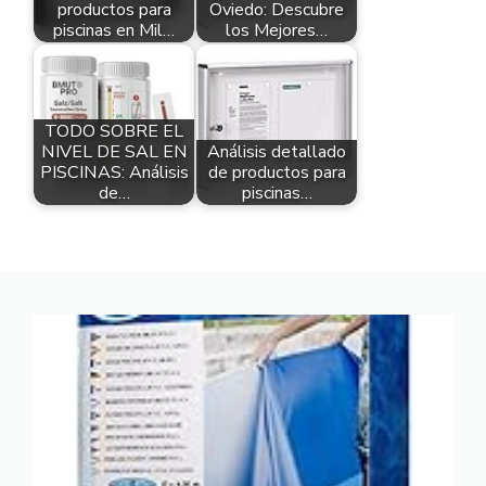
productos para
Oviedo: Descubre
piscinas en Mil…
los Mejores…
TODO SOBRE EL
NIVEL DE SAL EN
Análisis detallado
PISCINAS: Análisis
de productos para
de…
piscinas…