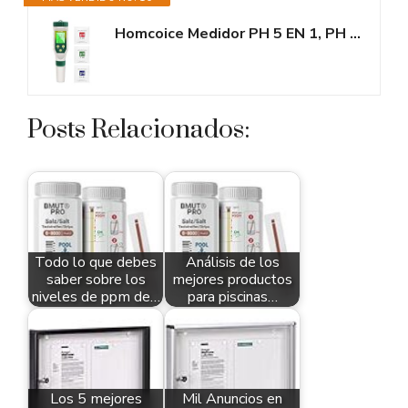
Homcoice Medidor PH 5 EN 1, PH EC TDS Salinidad Temperatura Meter con...
Posts Relacionados:
Todo lo que debes
Análisis de los
saber sobre los
mejores productos
niveles de ppm de…
para piscinas…
Los 5 mejores
Mil Anuncios en