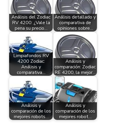
Análisis del Zodiac
Análisis detallado y
RV 4200: ¿Vale la
comparativa de
pena su precio…
opiniones sobre…
Limpiafondos RV
4200 Zodiac:
Análisis y
Análisis y
comparación: Zodiac
comparativa…
RE 4200, la mejor…
Análisis y
Análisis y
comparación de los
comparación de los
mejores robots…
mejores robot…