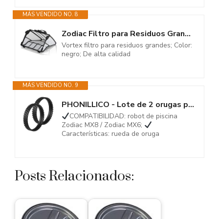
MÁS VENDIDO NO. 8
Zodiac Filtro para Residuos Grandes, 200µ, para Limpiafondos de Piscina...
Vortex filtro para residuos grandes; Color:
negro; De alta calidad
MÁS VENDIDO NO. 9
PHONILLICO - Lote de 2 orugas para Zodiac MX8 MX6 – Rueda robot limpiador...
COMPATIBILIDAD: robot de piscina
Zodiac MX8 / Zodiac MX6;
Características: rueda de oruga
Posts Relacionados: