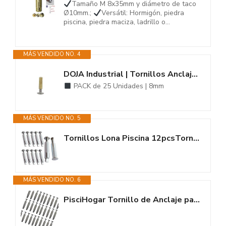
Tamaño M 8x35mm y diámetro de taco
Ø10mm.;
Versátil: Hormigón, piedra
piscina, piedra maciza, ladrillo o...
MÁS VENDIDO NO. 4
DOJA Industrial | Tornillos Anclaje para Piscinas | Pack 25 | 8mm | Taco...
PACK de 25 Unidades | 8mm
MÁS VENDIDO NO. 5
Tornillos Lona Piscina 12pcsTornillos Anclaje para Piscinas Tornillos de...
MÁS VENDIDO NO. 6
PisciHogar Tornillo de Anclaje para Lona, cobertor de Piscina. 100% INOX...