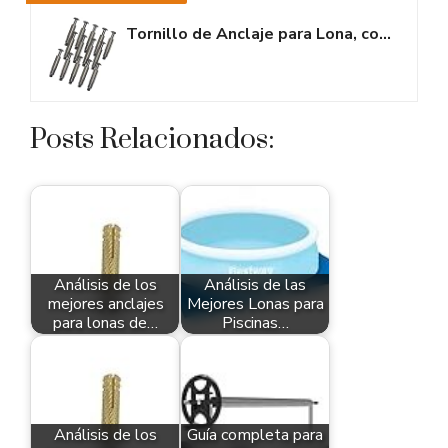
Tornillo de Anclaje para Lona, cobertor de Piscina. 100% INOX...
Posts Relacionados:
Análisis de los
Análisis de las
mejores anclajes
Mejores Lonas para
para lonas de…
Piscinas…
Análisis de los
Guía completa para