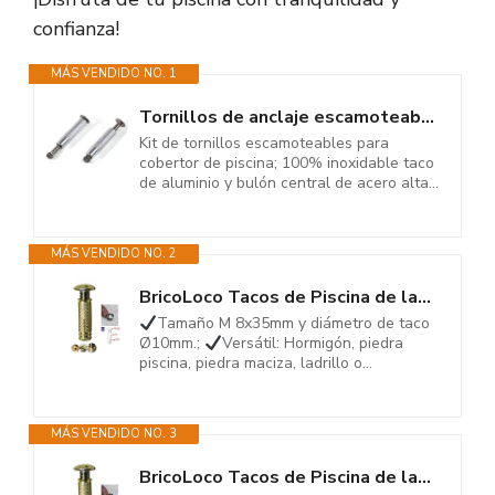
confianza!
MÁS VENDIDO NO. 1
Tornillos de anclaje escamoteables ø10 para lona de piscina (10, ø10)
Kit de tornillos escamoteables para
cobertor de piscina; 100% inoxidable taco
de aluminio y bulón central de acero alta...
MÁS VENDIDO NO. 2
BricoLoco Tacos de Piscina de latón, Tornillo INOX A2 | Sistema de Anclaje...
Tamaño M 8x35mm y diámetro de taco
Ø10mm.;
Versátil: Hormigón, piedra
piscina, piedra maciza, ladrillo o...
MÁS VENDIDO NO. 3
BricoLoco Tacos de Piscina de latón, Tornillo INOX A2 | Sistema de Anclaje...