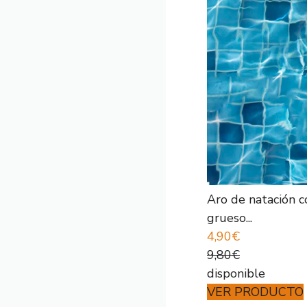
Aro de natación c
grueso...
4,90€
9,80€
disponible
VER PRODUCTO