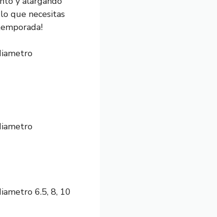
ento y alargando
 lo que necesitas
 temporada!
diametro
diametro
iametro 6.5, 8, 10