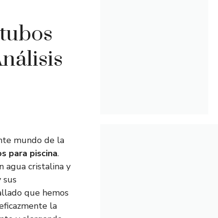
 tubos
nálisis
ante mundo de la
s para piscina
.
 agua cristalina y
y sus
tallado que hemos
 eficazmente la