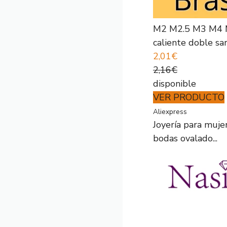
M2 M2.5 M3 M4 M
caliente doble sarg
2,01€
2,16€
disponible
VER PRODUCTO
Aliexpress
Joyería para muje
bodas ovalado...