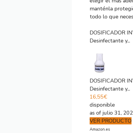
elegir el más ade
manténla protegi
todo lo que neces
DOSIFICADOR INV
Desinfectante y...
DOSIFICADOR INV
Desinfectante y...
16,55€
disponible
as of julio 31, 2
VER PRODUCTO
Amazon.es