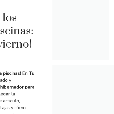
 los
scinas:
vierno!
 piscinas!
En
Tu
dado y
n
hibernador para
legar la
 artículo,
ntajas y cómo