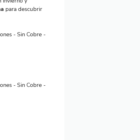
 invierno y
na
para descubrir
es - Sin Cobre -
es - Sin Cobre -