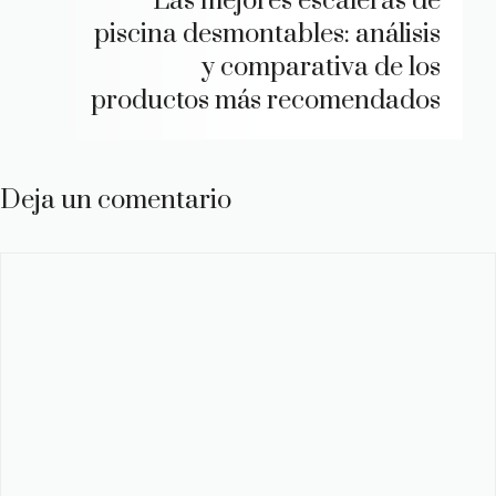
Las mejores escaleras de
piscina desmontables: análisis
y comparativa de los
productos más recomendados
Deja un comentario
Comentario