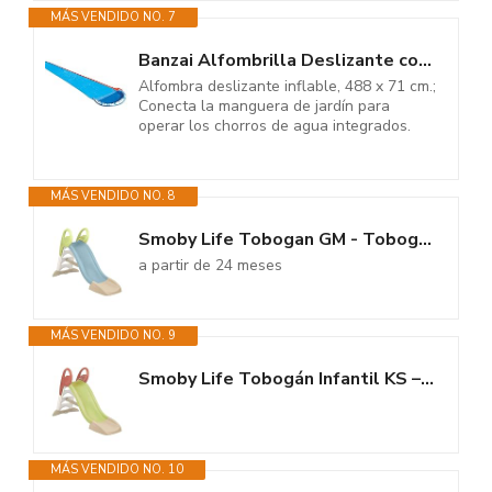
MÁS VENDIDO NO. 7
Banzai Alfombrilla Deslizante con Chorro de Agua, tobogán, Piscina, 488 x...
Alfombra deslizante inflable, 488 x 71 cm.;
Conecta la manguera de jardín para
operar los chorros de agua integrados.
MÁS VENDIDO NO. 8
Smoby Life Tobogan GM - Tobogán Infantil 1,50 m con Conexión para Agua,...
a partir de 24 meses
MÁS VENDIDO NO. 9
Smoby Life Tobogán Infantil KS – Superficie de Deslizamiento 150 cm –...
MÁS VENDIDO NO. 10