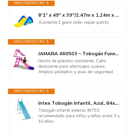
MÁS VENDIDO NO. 4
8'1" x 49" x 39"/2.47m x 1.24m x 1.00m Giant Pool Water Slide
(Contents:1 giant slide, repair patch)
MÁS VENDIDO NO. 5
JAMARA 460503 – Tobogán Funny Slide – de plástico Resistente, caño...
Hecho de plástico resistente; Caño
deslizante para aterrizajes suaves;
Amplios peldaños y asas de seguridad
MÁS VENDIDO NO. 6
Intex Tobogán Infantil, Azul, 84x251x147 cm, 3 escalones, Pata...
Tobogán infantil exterior INTEX
recomendado para niños y niñas entre 3 y
10 años