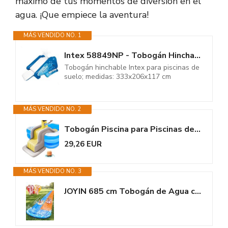
máximo de tus momentos de diversión en el
agua. ¡Que empiece la aventura!
MÁS VENDIDO NO. 1
Intex 58849NP - Tobogán Hinchable con 2 pulverizadores 333 x 206 x 117 cm
Tobogán hinchable Intex para piscinas de
suelo; medidas: 333x206x117 cm
MÁS VENDIDO NO. 2
Tobogán Piscina para Piscinas de Tierra - Juguetes Exteriores Centro de...
29,26 EUR
MÁS VENDIDO NO. 3
JOYIN 685 cm Tobogán de Agua con 2 Tablas, tobogán acuático para césped...