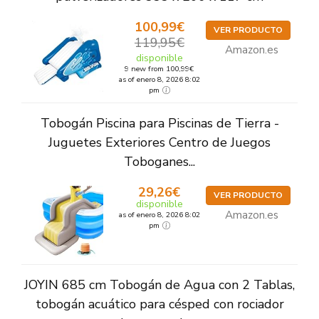
100,99€
VER PRODUCTO
119,95€
Amazon.es
disponible
9 new from 100,99€
as of enero 8, 2026 8:02
pm
Tobogán Piscina para Piscinas de Tierra -
Juguetes Exteriores Centro de Juegos
Toboganes...
29,26€
VER PRODUCTO
disponible
Amazon.es
as of enero 8, 2026 8:02
pm
JOYIN 685 cm Tobogán de Agua con 2 Tablas,
tobogán acuático para césped con rociador