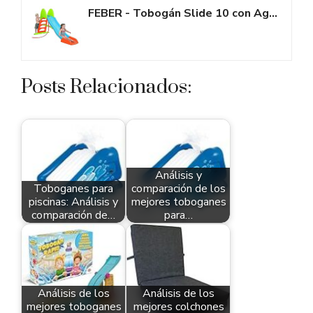
FEBER - Tobogán Slide 10 con Agua, con Hueco para la Poner la Manguera,...
Posts Relacionados:
Análisis y
Toboganes para
comparación de los
piscinas: Análisis y
mejores toboganes
comparación de…
para…
Análisis de los
Análisis de los
mejores toboganes
mejores colchones