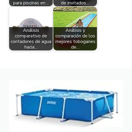
para piscinas en…
de invitados…
Análisis
Análisis y
comparativo de
comparación de los
contadores de agua
mejores toboganes
hacia…
de…