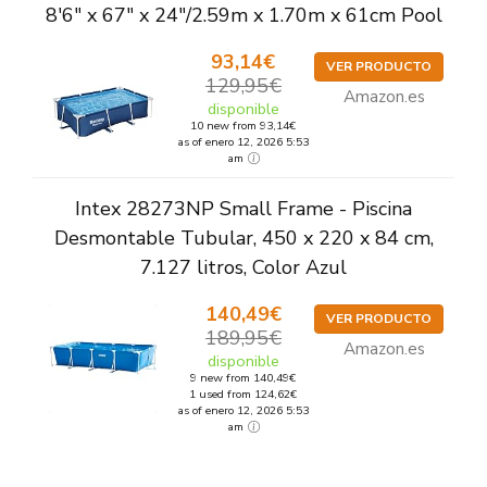
8'6" x 67" x 24"/2.59m x 1.70m x 61cm Pool
93,14€
VER PRODUCTO
129,95€
Amazon.es
disponible
10 new from 93,14€
as of enero 12, 2026 5:53
am
Intex 28273NP Small Frame - Piscina
Desmontable Tubular, 450 x 220 x 84 cm,
7.127 litros, Color Azul
140,49€
VER PRODUCTO
189,95€
Amazon.es
disponible
9 new from 140,49€
1 used from 124,62€
as of enero 12, 2026 5:53
am