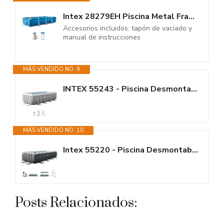
Intex 28279EH Piscina Metal Frame Rectangular, Medidas 450 x 220 x 84 cm
Accesorios incluidos: tapón de vaciado y
manual de instrucciones
MÁS VENDIDO NO. 9
INTEX 55243 - Piscina Desmontable Rectangular con depuradora Prism Frame
MÁS VENDIDO NO. 10
Intex 55220 - Piscina Desmontable Rectangular Ultra XTR Frame 549x274x132 +...
Posts Relacionados: