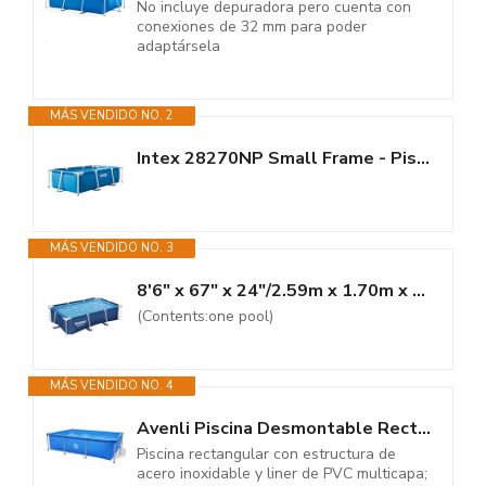
No incluye depuradora pero cuenta con
conexiones de 32 mm para poder
adaptársela
MÁS VENDIDO NO. 2
Intex 28270NP Small Frame - Piscina Desmontable, 220 x 150 x 60 cm, 1.662...
MÁS VENDIDO NO. 3
8'6" x 67" x 24"/2.59m x 1.70m x 61cm Pool
(Contents:one pool)
MÁS VENDIDO NO. 4
Avenli Piscina Desmontable Rectangular 258 x 179 x 55 cm
Piscina rectangular con estructura de
acero inoxidable y liner de PVC multicapa;