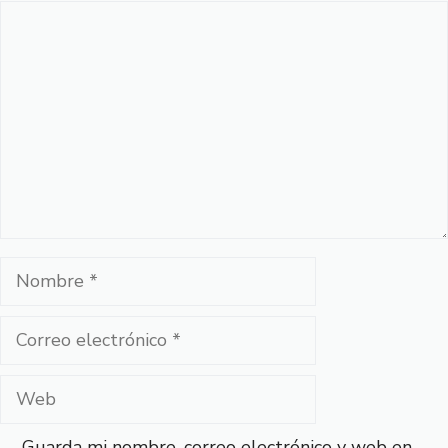
Comentario
Nombre
Correo
electrónico
Web
Guarda mi nombre, correo electrónico y web en