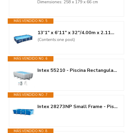
Dimensiones: 258 x 179 x 66 cm
MÁS VENDIDO NO. 5
13'1" x 6'11" x 32"/4.00m x 2.11m x 81cm Pool
(Contents:one pool)
MÁS VENDIDO NO. 6
Intex 55210 - Piscina Rectangular Prism Frame 300x175x80 cm con depuradora
MÁS VENDIDO NO. 7
Intex 28273NP Small Frame - Piscina Desmontable Tubular, 450 x 220 x 84 cm,...
MÁS VENDIDO NO. 8