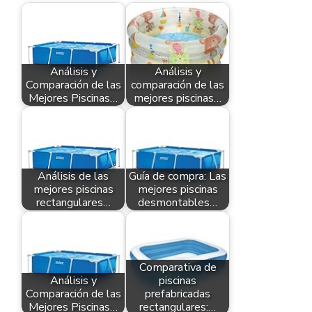
Análisis y
Análisis y
Comparación de las
comparación de las
Mejores Piscinas…
mejores piscinas…
Análisis de las
Guía de compra: Las
mejores piscinas
mejores piscinas
rectangulares…
desmontables…
Comparativa de
Análisis y
piscinas
Comparación de las
prefabricadas
Mejores Piscinas…
rectangulares:…