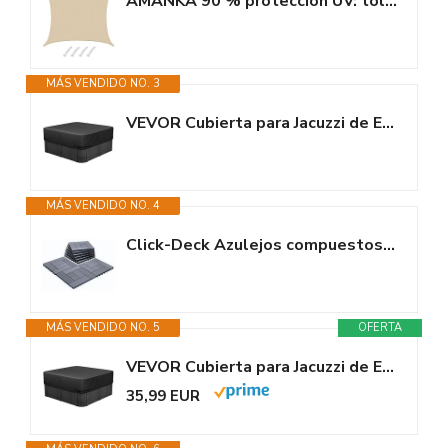
AMANKA 90 % protección UV: toldo rectangular 6 x 5, permeable al agua y...
MÁS VENDIDO NO. 3
VEVOR Cubierta para Jacuzzi de Exterior 1930 x 1930 x 508 mm Cubierta de...
MÁS VENDIDO NO. 4
Click-Deck Azulejos compuestos para terrazas | Patio, Balcón, Hormigón,...
MÁS VENDIDO NO. 5
OFERTA
VEVOR Cubierta para Jacuzzi de Exterior 2413 x 2413 x 508 mm Cubierta de...
35,99 EUR