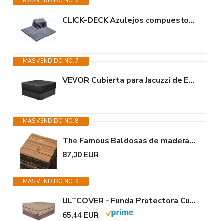
MÁS VENDIDO NO. 6
CLICK-DECK Azulejos compuestos para terrazas | Patio, Balcón, Hormigón,...
MÁS VENDIDO NO. 7
VEVOR Cubierta para Jacuzzi de Exterior 2235 x 2235 x 508 mm Cubierta de...
MÁS VENDIDO NO. 8
The Famous Baldosas de madera para terraza, balcón, techo, jacuzzi, suelo...
87,00 EUR
MÁS VENDIDO NO. 9
ULTCOVER - Funda Protectora Cuadrada (100% poliéster, 600D, para SPA...
65,44 EUR