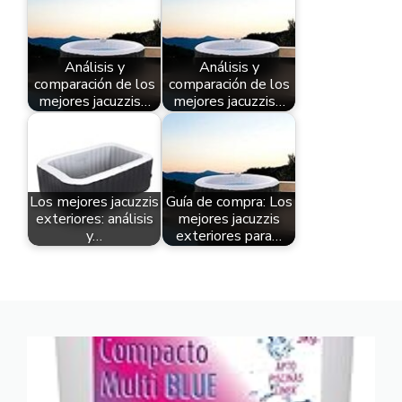
Análisis y
Análisis y
comparación de los
comparación de los
mejores jacuzzis…
mejores jacuzzis…
Los mejores jacuzzis
Guía de compra: Los
exteriores: análisis
mejores jacuzzis
y…
exteriores para…