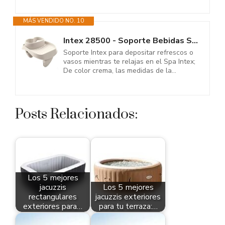
MÁS VENDIDO NO. 10
Intex 28500 - Soporte Bebidas SPA 2 portavasos+Bandeja 26 x 22 x 18 cm
Soporte Intex para depositar refrescos o
vasos mientras te relajas en el Spa Intex;
De color crema, las medidas de la...
Posts Relacionados:
Los 5 mejores
jacuzzis
Los 5 mejores
rectangulares
jacuzzis exteriores
exteriores para…
para tu terraza:…