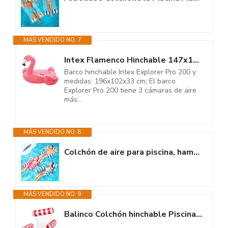
MÁS VENDIDO NO. 7
Intex Flamenco Hinchable 147x140x94 cm
Barco hinchable Intex Explorer Pro 200 y
medidas: 196x102x33 cm; El barco
Explorer Pro 200 tiene 3 cámaras de aire
más...
MÁS VENDIDO NO. 8
Colchón de aire para piscina, hamaca de agua para adultos, colchón de...
MÁS VENDIDO NO. 9
Balinco Colchón hinchable Piscina, Sillón hinchable, Silla de agua con...