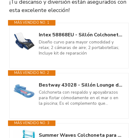
¡Tu descanso y diversión están asegurados con
esta excelente elección!
MÁS VENDIDO NO. 1
Intex 58868EU - Sillón Colchoneta Hinchable Sport Lounges
Diseño curvo para mayor comodidad y
relax; 2 cámaras de aire; 2 portabotellas;
Incluye kit de reparación
MÁS VENDIDO NO. 2
Bestway 43028 - Sillón Lounge de diseño a la moda, Ergonómico, de...
Colchoneta con respaldo y apoyabrazos
para flotar cómodamente en el mar o en
la piscina; Es el complemento que...
MÁS VENDIDO NO. 3
Summer Waves Colchoneta para Piscina, Tumbona para Adultos Hinchable,...