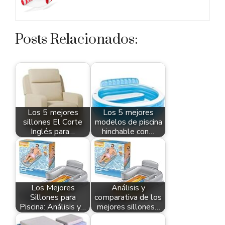
Posts Relacionados:
Los 5 mejores
Los 5 mejores
sillones El Corte
modelos de piscina
Inglés para…
hinchable con…
Los Mejores
Análisis y
Sillones para
comparativa de los
Piscina: Análisis y…
mejores sillones…