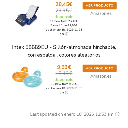
28,45€
VER PRODUCTO
29,95€
Amazon.es
disponible
11 new from 28,45€
9 used from 27,88€
as of enero 18, 2026 11:53
am
Intex 58889EU - Sillón-almohada hinchable,
con espalda , colores aleatorios
9,93€
VER PRODUCTO
13,49€
Amazon.es
disponible
13 new from 9,00€
as of enero 18, 2026 11:53
am
Last updated on enero 18, 2026 11:53 am