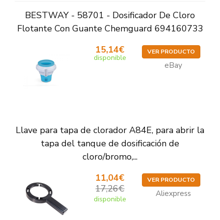
BESTWAY - 58701 - Dosificador De Cloro
Flotante Con Guante Chemguard 694160733
15,14€
VER PRODUCTO
disponible
eBay
Llave para tapa de clorador A84E, para abrir la
tapa del tanque de dosificación de
cloro/bromo,...
11,04€
VER PRODUCTO
17,26€
Aliexpress
disponible