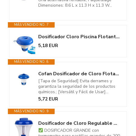
Dimensiones: 8.6 L x 11.3 H x 11.3 W...
MÁS VENDIDO NO. 7
Dosificador Cloro Piscina Flotante, Dispensador De Tabletas De Cloro...
5,18 EUR
MÁS VENDIDO NO. 8
Cofan Dosificador de Cloro Flotante para Piscinas | Formato: Pastillas 100...
[Tapa de Seguridad] Evita derrames y
garantiza la seguridad de los productos
químicos.; [Versátil y Fácil de Usar]...
5,72 EUR
MÁS VENDIDO NO. 9
Dosificador de Cloro Regulable Grande con termometro para Pastillas de 200...
DOSIFICADOR GRANDE con
termometro para pastillas grandes de 200