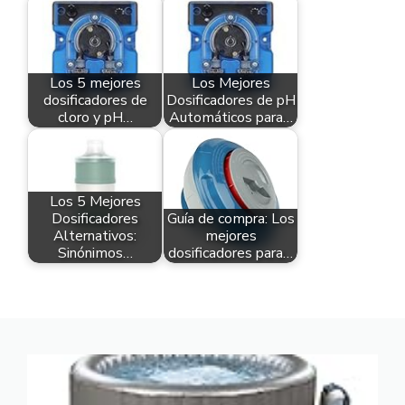
Los 5 mejores
Los Mejores
dosificadores de
Dosificadores de pH
cloro y pH…
Automáticos para…
Los 5 Mejores
Dosificadores
Guía de compra: Los
Alternativos:
mejores
Sinónimos…
dosificadores para…