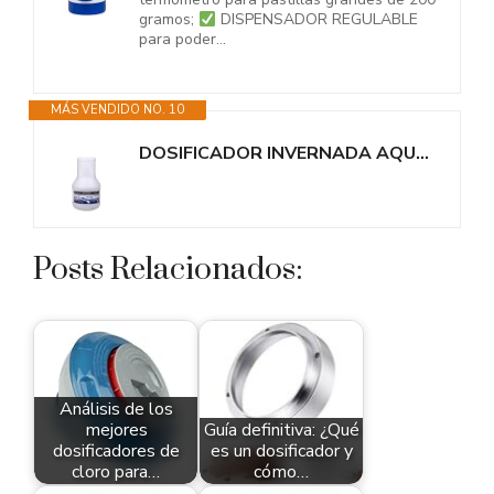
gramos;
DISPENSADOR REGULABLE
para poder...
MÁS VENDIDO NO. 10
DOSIFICADOR INVERNADA AQUAPOOL 2 KG - Cloro de Invierno 5 Acciones - Sin...
Posts Relacionados:
Análisis de los
mejores
Guía definitiva: ¿Qué
dosificadores de
es un dosificador y
cloro para…
cómo…