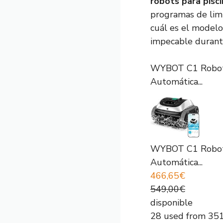
robots para pisc
programas de limp
cuál es el modelo
impecable durant
WYBOT C1 Robot Li
Automática...
WYBOT C1 Robot Li
Automática...
466,65€
549,00€
disponible
28 used from 35