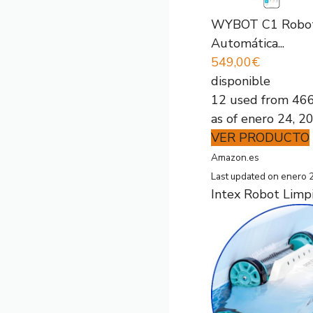
WYBOT C1 Robot Li
Automática...
549,00€
disponible
12 used from 46
as of enero 24, 
VER PRODUCTO
Amazon.es
Last updated on enero 
Intex Robot Limp