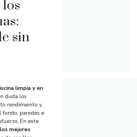
 los
nas:
e sin
scina limpia y en
in duda los
lto rendimiento y
l fondo, paredes e
sfuerzo. En este
los mejores