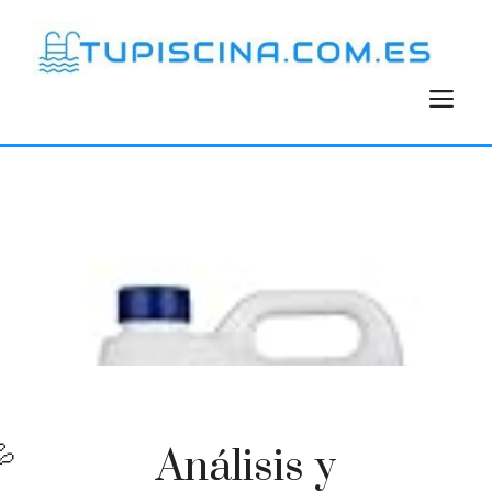
Saltar
al
contenido
M
Análisis y