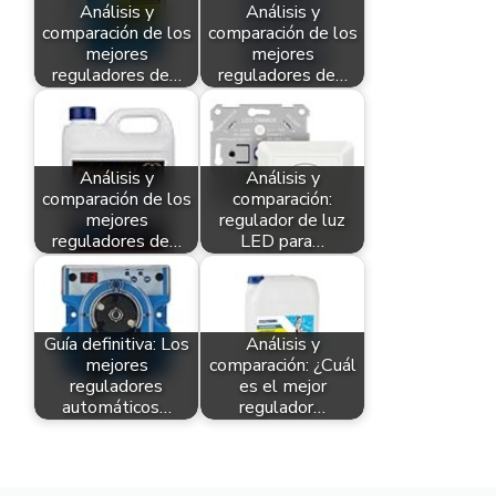
Análisis y
Análisis y
comparación de los
comparación de los
mejores
mejores
reguladores de…
reguladores de…
Análisis y
Análisis y
comparación de los
comparación:
mejores
regulador de luz
reguladores de…
LED para…
Guía definitiva: Los
Análisis y
mejores
comparación: ¿Cuál
reguladores
es el mejor
automáticos…
regulador…