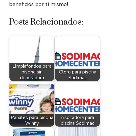
beneficios por ti mismo!
Posts Relacionados:
Limpiafondos para
piscina sin
Cloro para piscina
depuradora
Sodimac
Pañales para piscina
Aspiradora para
Winny
piscina Sodimac