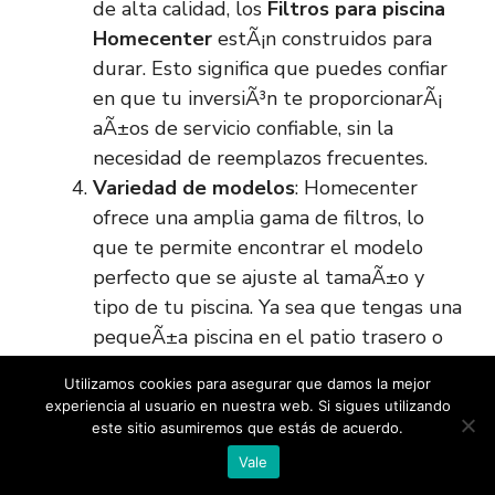
de alta calidad, los
Filtros para piscina
Homecenter
estÃ¡n construidos para
durar. Esto significa que puedes confiar
en que tu inversiÃ³n te proporcionarÃ¡
aÃ±os de servicio confiable, sin la
necesidad de reemplazos frecuentes.
Variedad de modelos
: Homecenter
ofrece una amplia gama de filtros, lo
que te permite encontrar el modelo
perfecto que se ajuste al tamaÃ±o y
tipo de tu piscina. Ya sea que tengas una
pequeÃ±a piscina en el patio trasero o
una grande para eventos, hay un filtro
Utilizamos cookies para asegurar que damos la mejor
diseÃ±ado para tus necesidades.
experiencia al usuario en nuestra web. Si sigues utilizando
Soporte tÃ©cnico
: Al adquirir un
Filtro
este sitio asumiremos que estás de acuerdo.
para piscina Homecenter
, tambiÃ©n
Vale
obtienes acceso a un excelente soporte