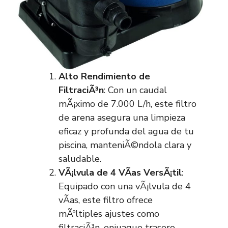
Alto Rendimiento de
FiltraciÃ³n
: Con un caudal
mÃ¡ximo de 7.000 L/h, este filtro
de arena asegura una limpieza
eficaz y profunda del agua de tu
piscina, manteniÃ©ndola clara y
saludable.
VÃ¡lvula de 4 VÃ­as VersÃ¡til
:
Equipado con una vÃ¡lvula de 4
vÃ­as, este filtro ofrece
mÃºltiples ajustes como
filtraciÃ³n, enjuague trasero,