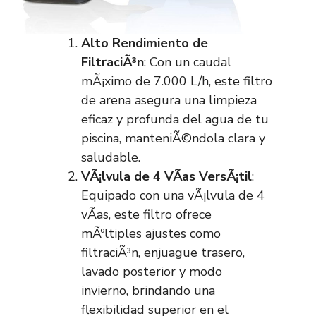
Alto Rendimiento de
FiltraciÃ³n
: Con un caudal
mÃ¡ximo de 7.000 L/h, este filtro
de arena asegura una limpieza
eficaz y profunda del agua de tu
piscina, manteniÃ©ndola clara y
saludable.
VÃ¡lvula de 4 VÃ­as VersÃ¡til
:
Equipado con una vÃ¡lvula de 4
vÃ­as, este filtro ofrece
mÃºltiples ajustes como
filtraciÃ³n, enjuague trasero,
lavado posterior y modo
invierno, brindando una
flexibilidad superior en el