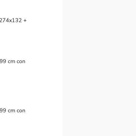
x274x132 +
x99 cm con
x99 cm con