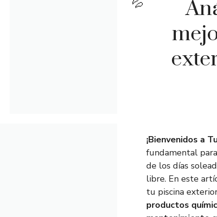
Aná
mejo
exter
¡Bienvenidos a Tu
fundamental para 
de los días solead
libre. En este ar
tu piscina exteri
productos quími