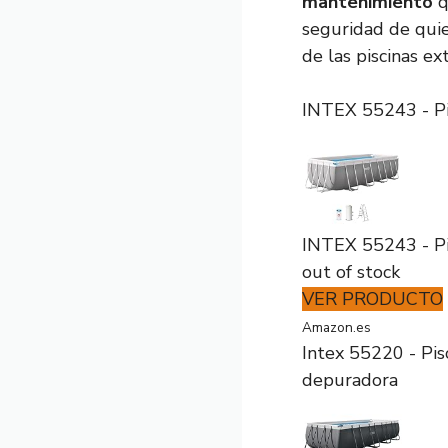
mantenimiento
q
seguridad de quie
de las piscinas ex
INTEX 55243 - Pi
INTEX 55243 - Pi
out of stock
VER PRODUCTO
Amazon.es
Intex 55220 - Pi
depuradora