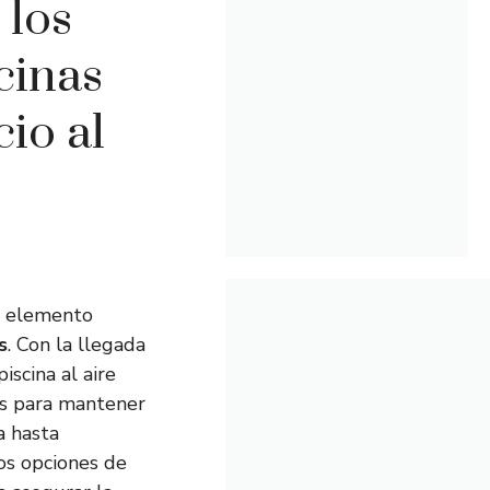
 los
cinas
cio al
n elemento
s
. Con la llegada
iscina al aire
tos para mantener
a hasta
os opciones de