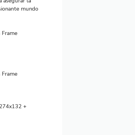
a asegurar la
asionante mundo
m Frame
m Frame
x274x132 +