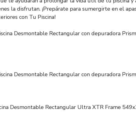
ue te ayudarán a prolongar la vida útil de tu piscina y 
nes la disfrutan. ¡Prepárate para sumergirte en el ap
teriores con Tu Piscina!
scina Desmontable Rectangular con depuradora Pris
scina Desmontable Rectangular con depuradora Pris
scina Desmontable Rectangular Ultra XTR Frame 549