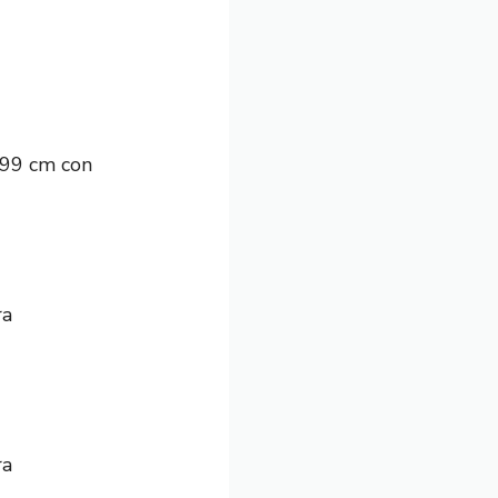
x99 cm con
ra
ra