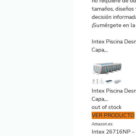
no requiere de ob
tamaños, diseños 
decisión informad
¡Sumérgete en la 
Intex Piscina De
Capa,...
Intex Piscina De
Capa,...
out of stock
VER PRODUCTO
Amazon.es
Intex 26716NP - 