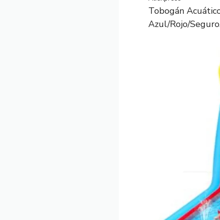
Tobogán Acuático
Azul/Rojo/Seguro..