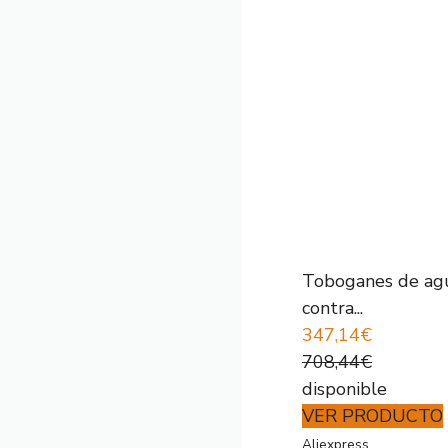
Toboganes de agua
contra...
347,14€
708,44€
disponible
VER PRODUCTO
Aliexpress