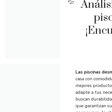
Anális
pis
¡Encu
Las piscinas des
casa con comodida
mejores productos
adapte a tus nece
buscan durabilidad
que garantizan su 