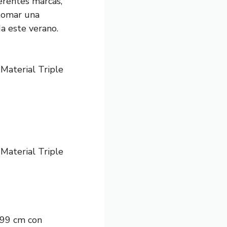
erentes marcas,
 tomar una
a este verano.
Material Triple
Material Triple
x99 cm con