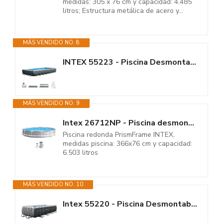
medidas: 305 x 76 cm y capacidad: 4.485
litros; Estructura metálica de acero y...
MÁS VENDIDO NO. 8
INTEX 55223 - Piscina Desmontable Ultra XTR Frame 975x488x132 cm con...
MÁS VENDIDO NO. 9
Intex 26712NP - Piscina desmontable redonda INTEX Prism Frame con...
Piscina redonda PrismFrame INTEX,
medidas piscina: 366x76 cm y capacidad:
6.503 litros
MÁS VENDIDO NO. 10
Intex 55220 - Piscina Desmontable Rectangular Ultra XTR Frame 549x274x132 +...