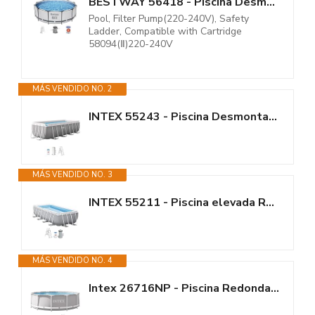
BESTWAY 56418 - Piscina Desmontable Tubular Steel Pro MAX 366 x 100 cm, con...
Pool, Filter Pump(220-240V), Safety
Ladder, Compatible with Cartridge
58094(Ⅱ)220-240V
MÁS VENDIDO NO. 2
INTEX 55243 - Piscina Desmontable Rectangular con depuradora Prism Frame
MÁS VENDIDO NO. 3
INTEX 55211 - Piscina elevada Rectangular Prism Frame con depuradora
MÁS VENDIDO NO. 4
Intex 26716NP - Piscina Redonda Desmontable intex Prisma Frame 366x99 cm...