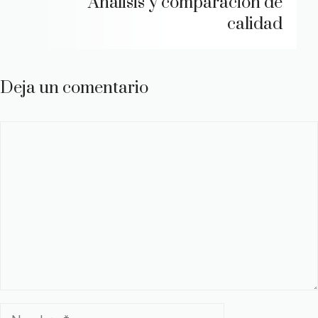
Análisis y comparación de
calidad
Deja un comentario
Comentario
Nombre