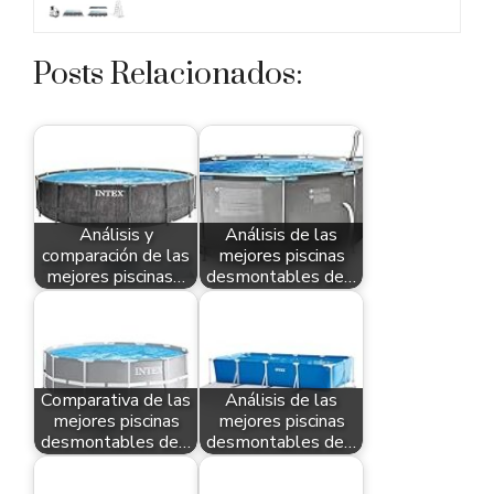
Posts Relacionados:
Análisis y
Análisis de las
comparación de las
mejores piscinas
mejores piscinas…
desmontables de…
Comparativa de las
Análisis de las
mejores piscinas
mejores piscinas
desmontables de…
desmontables de…