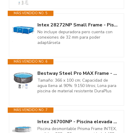
MÁS VENDIDO NO. 5
Intex 28272NP Small Frame - Piscina Desmontable, 300 x 200 x 75 cm, 3.834...
No incluye depuradora pero cuenta con
conexiones de 32 mm para poder
adaptársela
MÁS VENDIDO NO. 6
Bestway Steel Pro MAX Frame - Piscina Redonda (366 x 100 cm, Incluye Bomba...
Tamaño: 366 x 100 cm; Capacidad de
agua llena al 90%: 9.150 litros; Lona para
piscina de material resistente DuraPlus
MÁS VENDIDO NO. 7
Intex 26700NP - Piscina elevada Redonda Prisma Frame 305 x 76 cm
Piscina desmontable Prisma Frame INTEX,