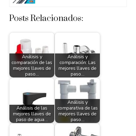
Posts Relacionados:
Análisis y
Análisis y
comparación de las
comparación: Las
mejores llaves de
mejores llaves de
paso…
paso…
Análisis y
Análisis de las
comparativa de las
mejores llaves de
mejores llaves de
paso de agua…
paso…