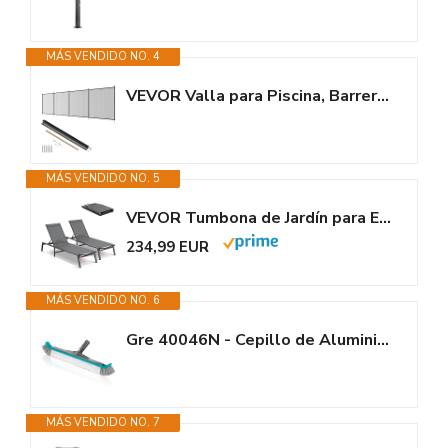
MÁS VENDIDO NO. 4
VEVOR Valla para Piscina, Barrera para Piscina Enterrada 1,21x3,66 m Valla...
MÁS VENDIDO NO. 5
VEVOR Tumbona de Jardín para Exterior 2 Piezas Tumbona Plegable de...
234,99 EUR
MÁS VENDIDO NO. 6
Gre 40046N - Cepillo de Aluminio para Limpieza del Fondo y Paredes de la...
MÁS VENDIDO NO. 7