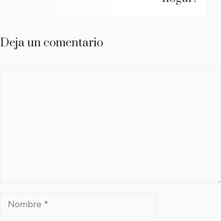
Deja un comentario
Comentario
Nombre