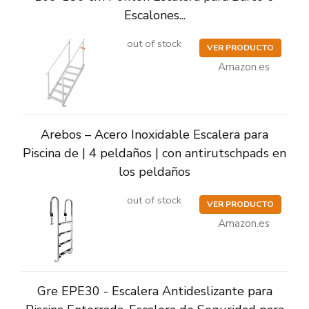
Escalones...
out of stock
VER PRODUCTO
Amazon.es
Arebos – Acero Inoxidable Escalera para
Piscina de | 4 peldaños | con antirutschpads en
los peldaños
out of stock
VER PRODUCTO
Amazon.es
Gre EPE30 - Escalera Antideslizante para