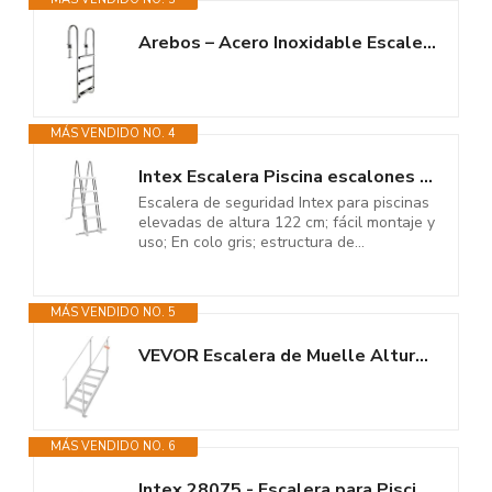
Arebos – Acero Inoxidable Escalera para Piscina de | 4 peldaños | con...
MÁS VENDIDO NO. 4
Intex Escalera Piscina escalones extraíbles 122 cm (55058)
Escalera de seguridad Intex para piscinas
elevadas de altura 122 cm; fácil montaje y
uso; En colo gris; estructura de...
MÁS VENDIDO NO. 5
VEVOR Escalera de Muelle Altura Ajustable 109-130 cm Pontón Escalera para...
MÁS VENDIDO NO. 6
Intex 28075 - Escalera para Piscinas de Altura de 91 hasta 107 cm, Acero