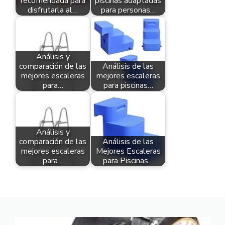
recomendada para
piscinas adaptadas
disfrutarla al…
para personas…
Análisis y
comparación de las
Análisis de las
mejores escaleras
mejores escaleras
para…
para piscinas…
Análisis y
comparación de las
Análisis de las
mejores escaleras
Mejores Escaleras
para…
para Piscinas…