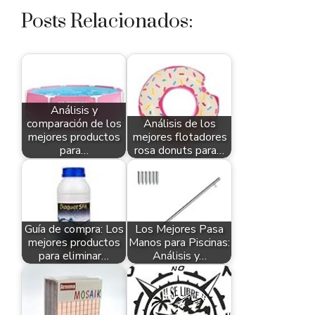
Posts Relacionados:
Análisis y
comparación de los
Análisis de los
mejores productos
mejores flotadores
para…
rosa donuts para…
Guía de compra: Los
Los Mejores Pasa
mejores productos
Manos para Piscinas:
para eliminar…
Análisis y…