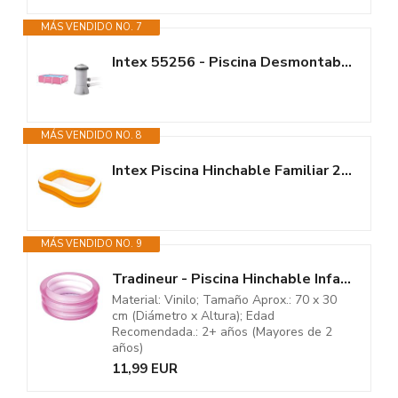
MÁS VENDIDO NO. 7
Intex 55256 - Piscina Desmontable Small Frame Familiar Rosa 220x150x60cm &...
MÁS VENDIDO NO. 8
Intex Piscina Hinchable Familiar 236x157x48 (cm)
MÁS VENDIDO NO. 9
Tradineur - Piscina Hinchable Infantil de 3 Aros - Fabricado en Vinilo...
Material: Vinilo; Tamaño Aprox.: 70 x 30
cm (Diámetro x Altura); Edad
Recomendada.: 2+ años (Mayores de 2
años)
11,99 EUR