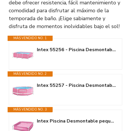
debe ofrecer resistencia, fácil mantenimiento y
comodidad para disfrutar al máximo de la
temporada de baño. ¡Elige sabiamente y
disfruta de momentos inolvidables bajo el sol!
MÁS VENDIDO NO. 1
Intex 55256 - Piscina Desmontable Small Frame Familiar Rosa 220x150x60cm,...
MÁS VENDIDO NO. 2
Intex 55257 - Piscina Desmontable Redonda Metal Frame Familiar Color Rosa,...
MÁS VENDIDO NO. 3
Intex Piscina Desmontable pequeña Infantil Rosa, Medidas 122x122x30cm, con...