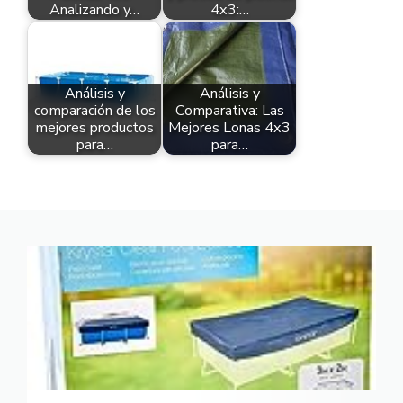
Analizando y…
4x3:…
Análisis y
Análisis y
comparación de los
Comparativa: Las
mejores productos
Mejores Lonas 4x3
para…
para…