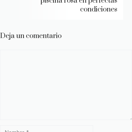
piscina rosa en perfectas
condiciones
Deja un comentario
Comentario
Nombre