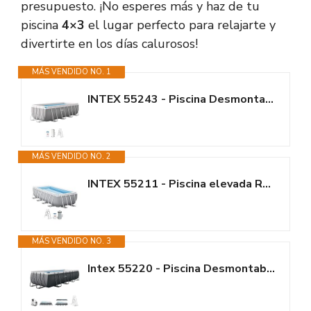
presupuesto. ¡No esperes más y haz de tu
piscina
4×3
el lugar perfecto para relajarte y
divertirte en los días calurosos!
MÁS VENDIDO NO. 1
INTEX 55243 - Piscina Desmontable Rectangular con depuradora Prism Frame
MÁS VENDIDO NO. 2
INTEX 55211 - Piscina elevada Rectangular Prism Frame con depuradora
MÁS VENDIDO NO. 3
Intex 55220 - Piscina Desmontable Rectangular Ultra XTR Frame 549x274x132 +...