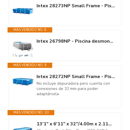
Intex 28273NP Small Frame - Piscina Desmontable Tubular, 450 x 220 x 84 cm,...
MÁS VENDIDO NO. 8
Intex 26798NP - Piscina desmontable ovalada intex prism frame 610x305x122...
MÁS VENDIDO NO. 9
Intex 28272NP Small Frame - Piscina Desmontable, 300 x 200 x 75 cm, 3.834...
No incluye depuradora pero cuenta con
conexiones de 32 mm para poder
adaptársela
MÁS VENDIDO NO. 10
13'1" x 6'11" x 32"/4.00m x 2.11m x 81cm Pool Set