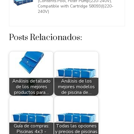
(Contents:Pool, Filter Pump(220-240V),
Compatible with Cartridge 58093(I)220-
240V)
Posts Relacionados:
Análisis detallado
Análisis de los
de los mejores
mejores modelos
productos para…
de piscina de…
Guía de compras:
Todas las opciones
Piscinas 4x3 -
y precios de piscinas