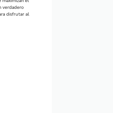
e maximizan el
un verdadero
ra disfrutar al