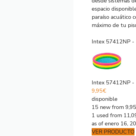
desde sistemas de
espacio disponibl
paraíso acuático 
máximo de tu pis
Intex 57412NP - 
Intex 57412NP - 
9,95€
disponible
15 new from 9,9
1 used from 11,0
as of enero 16, 2
VER PRODUCTO