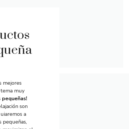
ductos
equeña
s mejores
un tema muy
s pequeñas!
lajación son
 guiaremos a
as pequeñas,