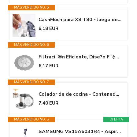
MÁS VENDIDO NO. 5
CashMuch para X8 T80 - Juego de filtros de repuesto ABS HEPA para una...
8,18 EUR
MÁS VENDIDO NO. 6
Filtraci¨®n Eficiente, Dise?o F¨¢CIL de Usar, Protector de Drenaje...
6,17 EUR
MÁS VENDIDO NO. 7
Colador de de cocina - Contenedor de grasa con filtro de malla fina, tanque...
7,40 EUR
MÁS VENDIDO NO. 8
OFERTA
SAMSUNG VS15A6031R4 - Aspirador de barra 150 AW - Aspiraci�n...