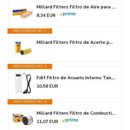
Millard Filters Filtro de Aire para Coche MK12795 60x314x113 mm Global...
8,34 EUR
MÁS VENDIDO NO. 2
Millard Filters Filtro de Aceite para Coche ML8530 155x66x26x26 Cartridge...
MÁS VENDIDO NO. 3
Fdit Filtro de Acuario Interno Tanque para Agua Baja Tortuga de...
10,58 EUR
MÁS VENDIDO NO. 4
Millard Filters Filtro de Combustible para Coche MF9712 65x78x14x14 mm...
11,07 EUR