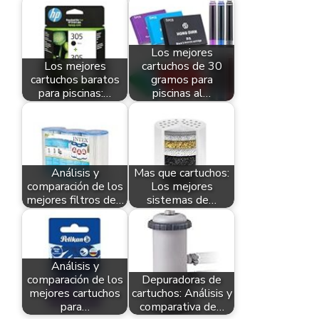
Los mejores
Los mejores
cartuchos de 30
cartuchos baratos
gramos para
para piscinas:…
piscinas al…
Análisis y
Mas que cartuchos:
comparación de los
Los mejores
mejores filtros de…
sistemas de…
Análisis y
comparación de los
Depuradoras de
mejores cartuchos
cartuchos: Análisis y
para…
comparativa de…