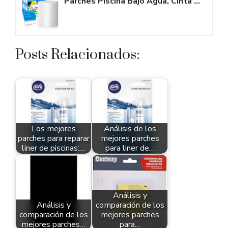
Parches Piscina Bajo Agua, Cinta Adhesiva para Piscinas 10cm x 150 cm, Kit...
Posts Relacionados:
Los mejores
Análisis de los
parches para reparar
mejores parches
liner de piscinas:…
para liner de…
Análisis y
Análisis y
comparación de los
comparación de los
mejores parches
mejores parches…
para…