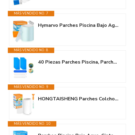
MÁS VENDIDO NO. 7
Hymarvo Parches Piscina Bajo Agua,10x150cm Grandes Kit Reparación Piscinas...
MÁS VENDIDO NO. 8
40 Piezas Parches Piscina, Parches Liner Piscina para Camas Hinchables,...
MÁS VENDIDO NO. 9
HONGTAISHENG Parches Colchon Hinchable, 10,8 cm x 200 cm TPU Parches de...
MÁS VENDIDO NO. 10