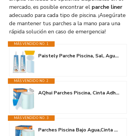
mercado, es posible encontrar el
parche liner
adecuado para cada tipo de piscina. ¡Asegúrate
de mantener tus parches a la mano para una
rápida solución en caso de emergencia!
MÁS VENDIDO NO. 1
Paistely Parche Piscina, Sal, Agua Caliente y Resistente a los Rayos UV...
MÁS VENDIDO NO. 2
AQhui Parches Piscina, Cinta Adhesiva para Piscinas 10cm x 250cm, PVC Flex...
MÁS VENDIDO NO. 3
Parches Piscina Bajo Agua,Cinta Adhesiva Para Piscinas 10cm x 250cm,Kit de...