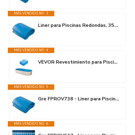
MÁS VENDIDO NO. 3
Liner para Piscinas Redondas, 350 x 120 cm (Largo x Alto), Sistema...
MÁS VENDIDO NO. 4
VEVOR Revestimiento para Piscina Ovalada 500x300 cm Calibre Estándar...
MÁS VENDIDO NO. 5
Gre FPROV738 - Liner para Piscinas Ovaladas, 730 x 375 x 132 cm (Largo x...
MÁS VENDIDO NO. 6