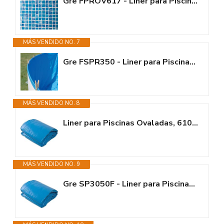
Gre FPROV617 - Liner para Piscinas Ovaladas, 610 x 375 x 132 cm (Largo x...
MÁS VENDIDO NO. 7
Gre FSPR350 - Liner para Piscinas Redondas, 350 x 120 (Diámetro x Alto),...
MÁS VENDIDO NO. 8
Liner para Piscinas Ovaladas, 610 x 375 x 120 cm (Largo x Ancho x Alto),...
MÁS VENDIDO NO. 9
Gre SP3050F - Liner para Piscinas Redondas, 300 x 120 cm (Largo x Ancho x...