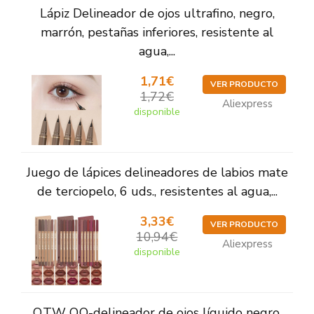
Lápiz Delineador de ojos ultrafino, negro,
marrón, pestañas inferiores, resistente al
agua,...
1,71€
VER PRODUCTO
1,72€
Aliexpress
disponible
Juego de lápices delineadores de labios mate
de terciopelo, 6 uds., resistentes al agua,...
3,33€
VER PRODUCTO
10,94€
Aliexpress
disponible
O.TW O.O-delineador de ojos líquido negro,