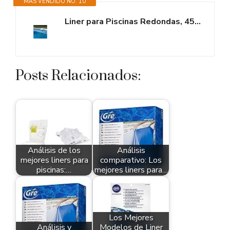
MÁS VENDIDO NO. 10
Liner para Piscinas Redondas, 450 x 90 cm (Largo x Alto), Sistema overlap,...
Posts Relacionados:
Análisis de los
Análisis
mejores liners para
comparativo: Los
piscinas:…
mejores liners para…
Los Mejores
Análisis y
Modelos de Liner