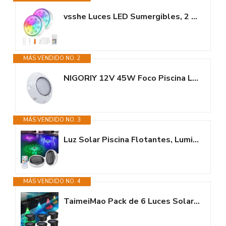
vsshe Luces LED Sumergibles, 2 Piezas Luces Piscina Recargable con Mando,...
MÁS VENDIDO NO. 2
NIGORIY 12V 45W Foco Piscina LED, Luces Subacuáticas IP68 Impermeable, Luz...
MÁS VENDIDO NO. 3
Luz Solar Piscina Flotantes, Luminación LED Subacuática Solar con mando a...
MÁS VENDIDO NO. 4
TaimeiMao Pack de 6 Luces Solares Exterior, Luz Solar Piscina, Luces...