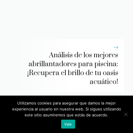
Análisis de los mejores
abrillantadores para piscina:
¡Recupera el brillo de tu oasis
acuático!
Utilizamos cookies para asegurar que damos la mejor
Deja un comentario
experiencia al usuario en nuestra web. Si sigues utilizando
este sitio asumiremos que estás de acuerdo.
Vale
Comentario