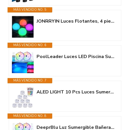
MÁS VENDIDO NO. 5
JONRRYIN Luces Flotantes, 4 piezas Iluminación Piscina, Luz de Piscina LED...
MÁS VENDIDO NO. 6
PoolLeader Luces LED Piscina Sumergibles con Control Remoto, Luz Bañera...
MÁS VENDIDO NO. 7
ALED LIGHT 10 Pcs Luces Sumergibles LED RGB, Subacuáticas Impermeable SMD...
MÁS VENDIDO NO. 8
DeeprBlu Luz Sumergible Bañera, Luz Spa Recargables que Cambian de Color...