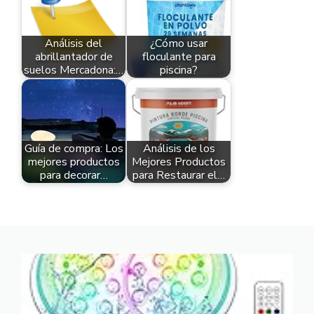
Análisis del
¿Cómo usar
abrillantador de
floculante para
suelos Mercadona:…
piscina?
Guía de compra: Los
Análisis de los
mejores productos
Mejores Productos
para decorar…
para Restaurar el…