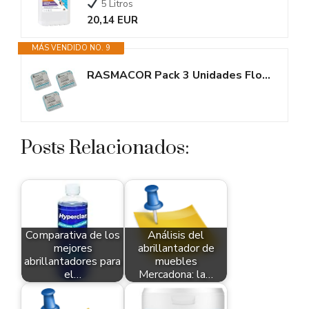
5 Litros
20,14 EUR
MÁS VENDIDO NO. 9
RASMACOR Pack 3 Unidades Floculante Gel monodosis | Gel para Piscina |...
Posts Relacionados:
Comparativa de los
Análisis del
mejores
abrillantador de
abrillantadores para
muebles
el…
Mercadona: la…