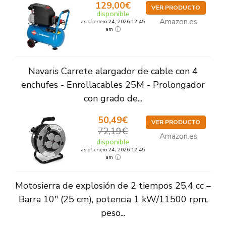
129,00€
VER PRODUCTO
disponible
Amazon.es
as of enero 24, 2026 12:45
am
Navaris Carrete alargador de cable con 4
enchufes - Enrollacables 25M - Prolongador
con grado de...
50,49€
VER PRODUCTO
72,19€
Amazon.es
disponible
as of enero 24, 2026 12:45
am
Motosierra de explosión de 2 tiempos 25,4 cc –
Barra 10" (25 cm), potencia 1 kW/11500 rpm,
peso...