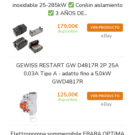
inoxidable 25-285kW
Con/sin aislamiento
3 AÑOS DE...
179,00€
VER PRODUCTO
disponible
eBay
GEWISS RESTART GW D4817R 2P 25A
0,03A Tipo A - adatto fino a 5,0kW
GWD4817R
125,00€
VER PRODUCTO
disponible
eBay
Elettropompa sommergibile EBARA OPTIMA