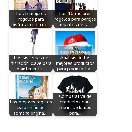
Los 5 mejores
Los 10 mejores
regalos para
regalos para parejas
disfrutar un fin de…
amantes de la…
Los sistemas de
Análisis de los
filtración: clave para
mejores productos
mantener tu…
para piscinas: La…
Comparativa de
Los mejores regalos
productos para
para un fin de
piscinas ideales
semana original…
para…