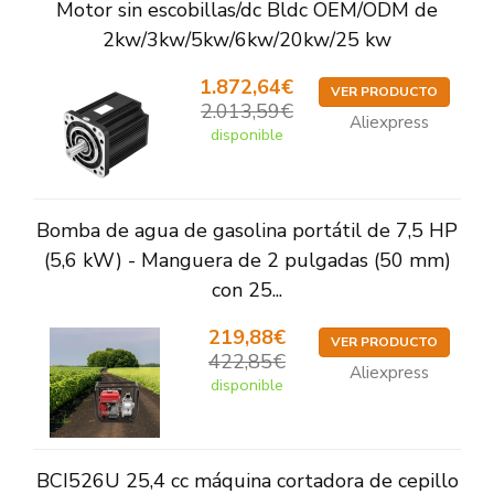
Motor sin escobillas/dc Bldc OEM/ODM de
2kw/3kw/5kw/6kw/20kw/25 kw
1.872,64€
VER PRODUCTO
2.013,59€
Aliexpress
disponible
Bomba de agua de gasolina portátil de 7,5 HP
(5,6 kW) - Manguera de 2 pulgadas (50 mm)
con 25...
219,88€
VER PRODUCTO
422,85€
Aliexpress
disponible
BCI526U 25,4 cc máquina cortadora de cepillo