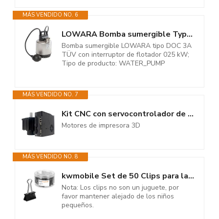
MÁS VENDIDO NO. 6
LOWARA Bomba sumergible TypDOC 3-A TÜV con interruptor de flotador 0-25 kW
Bomba sumergible LOWARA tipo DOC 3A
TÜV con interruptor de flotador 025 kW;
Tipo de producto: WATER_PUMP
MÁS VENDIDO NO. 7
Kit CNC con servocontrolador de 220/380 V, 17/23 bits, alto par (1,1-765...
Motores de impresora 3D
MÁS VENDIDO NO. 8
kwmobile Set de 50 Clips para la oficina casa escuela - Pinzas para papel...
Nota: Los clips no son un juguete, por
favor mantener alejado de los niños
pequeños.