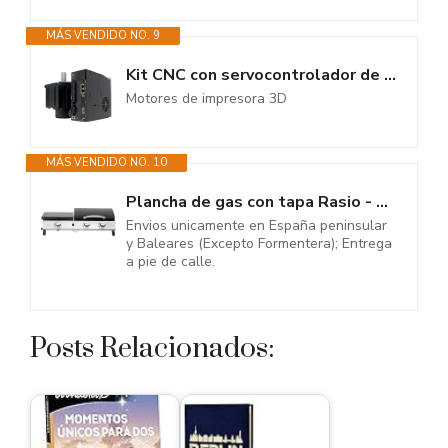
MÁS VENDIDO NO. 9
Kit CNC con servocontrolador de 220/380 V, 17/23 bits, alto par (1,1-765...
Motores de impresora 3D
MÁS VENDIDO NO. 10
Plancha de gas con tapa Rasio - 7,5 KW - 3 fuegos - Negra
Envios unicamente en España peninsular
y Baleares (Excepto Formentera); Entrega
a pie de calle.
Posts Relacionados: