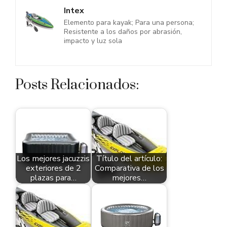
Intex
Elemento para kayak; Para una persona;
Resistente a los daños por abrasión,
impacto y luz sola
Posts Relacionados:
Los mejores jacuzzis
Título del artículo:
exteriores de 2
Comparativa de los
plazas para…
mejores…