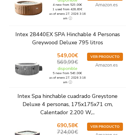
disponible
Amazon.es
4 new from 529,00€
1 used from 428,69€
as of enero 27, 2026 3:16
am
Intex 28440EX SPA Hinchable 4 Personas
Greywood Deluxe 795 litros
549,00€
VER PRODUCTO
569,99€
Amazon.es
disponible
5 new from 549,00€
as of enero 27, 2026 3:16
am
Intex Spa hinchable cuadrado Greystone
Deluxe 4 personas, 175x175x71 cm,
Calentador 2.200 W,...
690,58€
VER PRODUCTO
724,00€