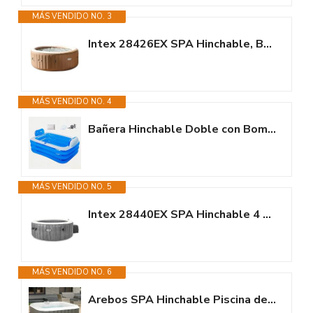
MÁS VENDIDO NO. 3
Intex 28426EX SPA Hinchable, Beige, 4 Personas
MÁS VENDIDO NO. 4
Bañera Hinchable Doble con Bomba de Aire eléctrica y reposacabezas con...
MÁS VENDIDO NO. 5
Intex 28440EX SPA Hinchable 4 Personas Greywood Deluxe 795 litros
MÁS VENDIDO NO. 6
Arebos SPA Hinchable Piscina de hidromasaje | Hinchable | Cuadrada | para...