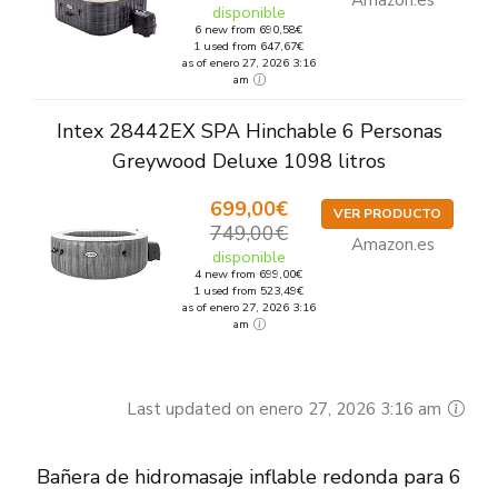
Amazon.es
disponible
6 new from 690,58€
1 used from 647,67€
as of enero 27, 2026 3:16
am
Intex 28442EX SPA Hinchable 6 Personas
Greywood Deluxe 1098 litros
699,00€
VER PRODUCTO
749,00€
Amazon.es
disponible
4 new from 699,00€
1 used from 523,49€
as of enero 27, 2026 3:16
am
Last updated on enero 27, 2026 3:16 am
Bañera de hidromasaje inflable redonda para 6