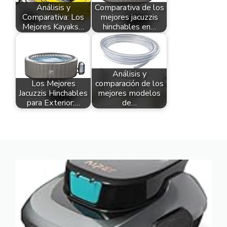
Análisis y
Comparativa de los
Comparativa: Los
mejores jacuzzis
Mejores Kayaks…
hinchables en…
Análisis y
Los Mejores
comparación de los
Jacuzzis Hinchables
mejores modelos
para Exterior:…
de…