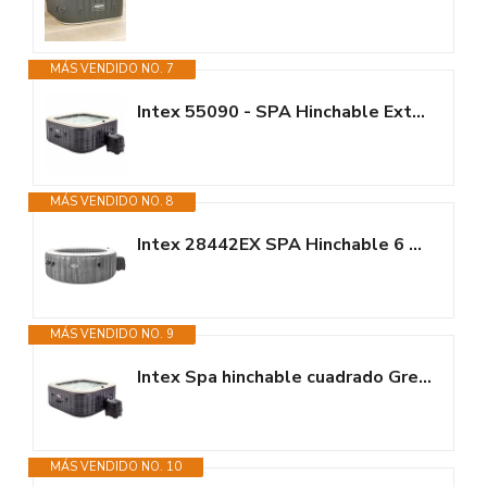
MÁS VENDIDO NO. 7
Intex 55090 - SPA Hinchable Exterior e Interior para 4 Personas, Medidas...
MÁS VENDIDO NO. 8
Intex 28442EX SPA Hinchable 6 Personas Greywood Deluxe 1098 litros
MÁS VENDIDO NO. 9
Intex Spa hinchable cuadrado Greystone Deluxe 4 personas, 175x175x71 cm,...
MÁS VENDIDO NO. 10