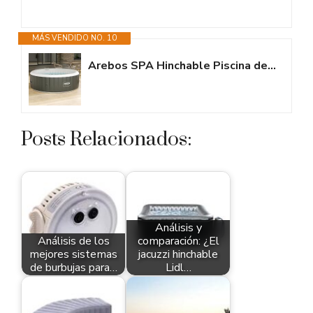
MÁS VENDIDO NO. 10
Arebos SPA Hinchable Piscina de hidromasaje | Hinchable | Redonda | para...
Posts Relacionados:
Análisis y
Análisis de los
comparación: ¿El
mejores sistemas
jacuzzi hinchable
de burbujas para…
Lidl…