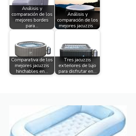
Análisis y
comparación de los
Análisis y
mejores bordes
comparación de los
para…
mejores jacuzzis…
Comparativa de los
Tres jacuzzis
mejores jacuzzis
exteriores de lujo
hinchables en…
para disfrutar en…