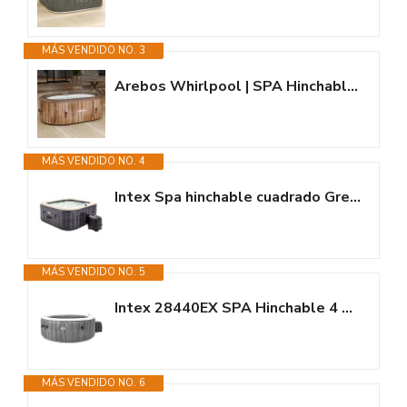
MÁS VENDIDO NO. 3
Arebos Whirlpool | SPA Hinchable | Interior y Exterior | 190x120 cm Ovalado...
MÁS VENDIDO NO. 4
Intex Spa hinchable cuadrado Greystone Deluxe 4 personas, 175x175x71 cm,...
MÁS VENDIDO NO. 5
Intex 28440EX SPA Hinchable 4 Personas Greywood Deluxe 795 litros
MÁS VENDIDO NO. 6