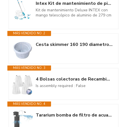
Intex Kit de mantenimiento de piscina de lujo - accesorios de piscina - set...
Kit de mantenimiento Deluxe INTEX con
mango telescópico de aluminio de 279 cm
MÁS VENDIDO NO. 2
Cesta skimmer 160 190 diametro pequeño asa cesto skimmer piscina malla...
MÁS VENDIDO NO. 3
4 Bolsas colectoras de Recambio, Filtro de Tela, Bolsa de Malla de...
Is assembly required : False
MÁS VENDIDO NO. 4
Tararium bomba de filtro de acuario pequeño para piscinas de 370 – 750...