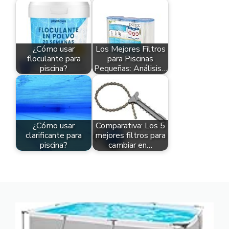
¿Cómo usar
Los Mejores Filtros
floculante para
para Piscinas
piscina?
Pequeñas: Análisis…
¿Cómo usar
Comparativa: Los 5
clarificante para
mejores filtros para
piscina?
cambiar en…