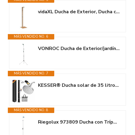
vidaXL Ducha de Exterior, Ducha con Rociador Giratorio, Ducha para Piscina,...
MÁS VENDIDO NO. 6
VONROC Ducha de Exterior/jardín 2 en 1 - Lanza de rociado telescópica...
MÁS VENDIDO NO. 7
KESSER® Ducha solar de 35 litros para jardín, agua caliente máx. 60 °C,...
MÁS VENDIDO NO. 8
Riegolux 973809 Ducha con Trípode 3 Secciones, 225 cm