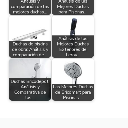
Análisis y
Análisis de las
comparación de las
Mejores Duchas
mejores duchas…
para Piscinas…
Análisis de las
Duchas de piscina
Mejores Duchas
de obra: Análisis y
Exteriores de
comparación de…
Leroy…
Duchas Bricodepot:
Análisis y
Las Mejores Duchas
Comparativa de
de Bricomart para
las…
Piscinas:…