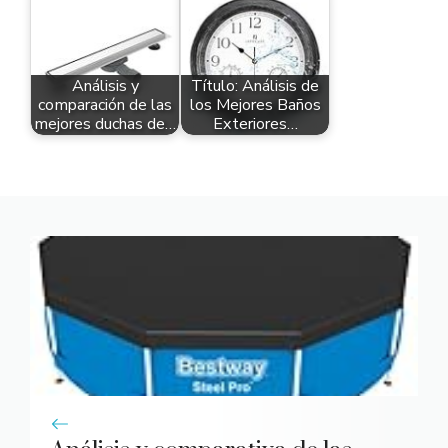
Análisis y
Título: Análisis de
comparación de las
los Mejores Baños
mejores duchas de…
Exteriores…