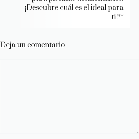
¡Descubre cuál es el ideal para
ti!**
Deja un comentario
Comentario