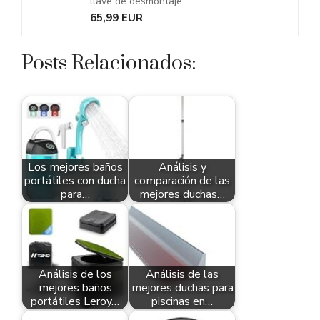
llave de desmontaje.
65,99 EUR
Posts Relacionados:
Los mejores baños
Análisis y
portátiles con ducha
comparación de las
para…
mejores duchas…
Análisis de los
Análisis de las
mejores baños
mejores duchas para
portátiles Leroy…
piscinas en…