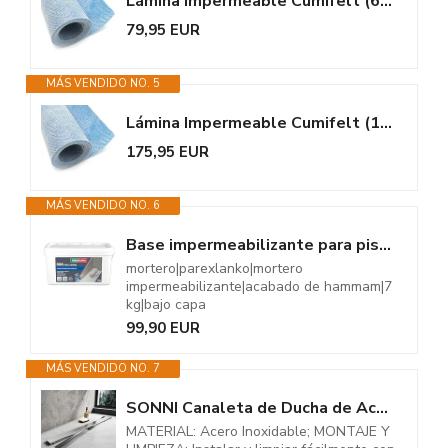
Lámina Impermeable Cumifelt (6m x 1m) - Impermeabilización de baños,...
79,95 EUR
MÁS VENDIDO NO. 5
Lámina Impermeable Cumifelt (15 m x 1m) - Impermeabilización de baños,...
175,95 EUR
MÁS VENDIDO NO. 6
Base impermeabilizante para piscina de ducha de obra hammam 7 kg
mortero|parexlanko|mortero
impermeabilizante|acabado de hammam|7
kg|bajo capa
99,90 EUR
MÁS VENDIDO NO. 7
SONNI Canaleta de Ducha de Acero Inoxidable 90cm,2 en 1 Conjunto Completo...
MATERIAL: Acero Inoxidable; MONTAJE Y