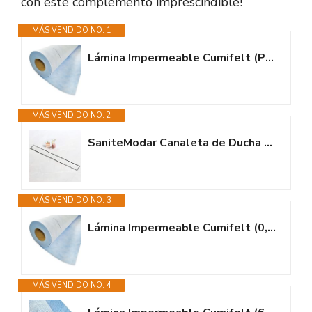
con este complemento imprescindible!
MÁS VENDIDO NO. 1
Lámina Impermeable Cumifelt (POR METROS) - Impermeabilización de baños,...
MÁS VENDIDO NO. 2
SaniteModar Canaleta de Ducha 60cm, Sumidero Ducha con Sifón y Filtro,...
MÁS VENDIDO NO. 3
Lámina Impermeable Cumifelt (0,90m x 1m) - Evita filtraciones de agua en...
MÁS VENDIDO NO. 4