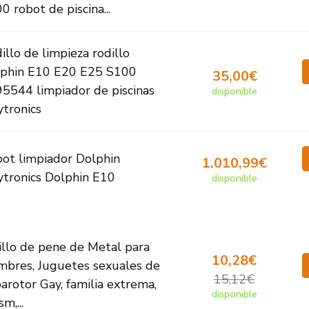
0 robot de piscina...
illo de limpieza rodillo
phin E10 E20 E25 S100
35,00€
5544 limpiador de piscinas
disponible
tronics
ot limpiador Dolphin
1.010,99€
tronics Dolphin E10
disponible
illo de pene de Metal para
10,28€
mbres, Juguetes sexuales de
15,12€
arotor Gay, familia extrema,
disponible
m,...