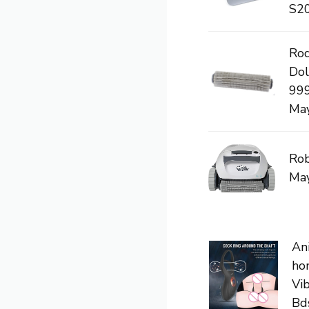
S20
Rod
Dol
999
May
Rob
May
An
ho
Vib
Bds