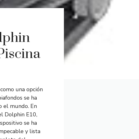
lphin
Piscina
 como una opción
piafondos se ha
do el mundo. En
del Dolphin E10,
spositivo se ha
mpecable y lista