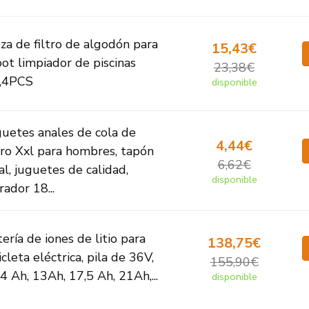
za de filtro de algodón para
15,43€
ot limpiador de piscinas
23,38€
,4PCS
disponible
guetes anales de cola de
4,44€
rro Xxl para hombres, tapón
6,62€
l, juguetes de calidad,
disponible
rador 18...
ería de iones de litio para
138,75€
icleta eléctrica, pila de 36V,
155,90€
4 Ah, 13Ah, 17,5 Ah, 21Ah,...
disponible