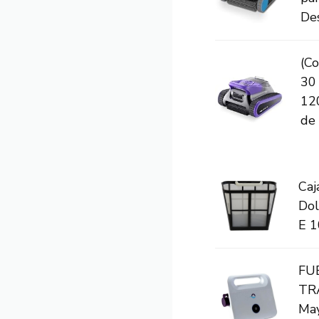
Des
(Co
30 
12
de l
Caj
Dol
E 1
FU
TR
May