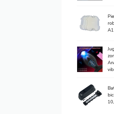
Pie
rob
A1
Ju
zo
Ana
vib
Bat
bic
10,