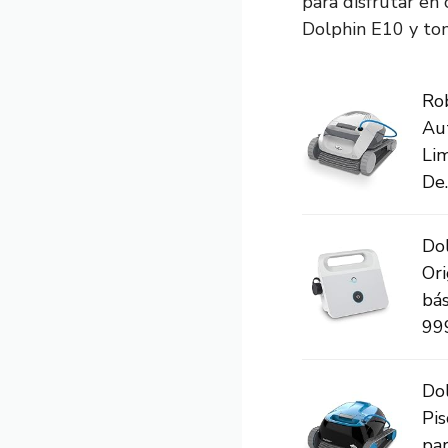
para disfrutar en
Dolphin E10 y tom
Rob
Au
Li
De..
Do
Ori
bás
99
Do
Pis
par