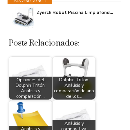
MÁS VENDIDO NO. 9
Zyerch Robot Piscina Limpiafondos y Paredes, Aspirador Piscinas Fondos con...
Posts Relacionados:
Opiniones del
Dolphin Triton:
Dolphin Tritón:
Análisis y
Análisis y
comparación de uno
comparación…
de los…
Análisis y
Análisis y
comparativa: