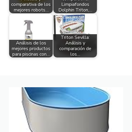
comparativa de los
Limpiafondos
mejores robots…
Dolphin Triton,…
Triton Sevilla:
Análisis de los
Análisis y
mejores productos
comparación de
para piscinas con…
los…