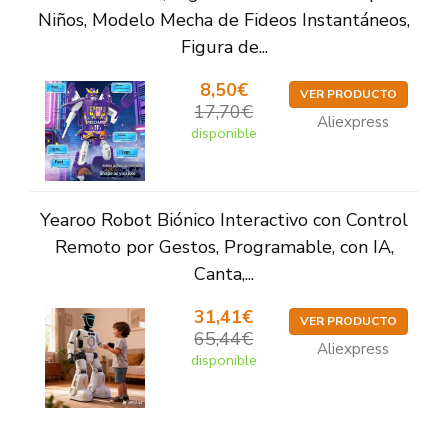
Niños, Modelo Mecha de Fideos Instantáneos,
Figura de...
8,50€
VER PRODUCTO
17,70€
Aliexpress
disponible
Yearoo Robot Biónico Interactivo con Control
Remoto por Gestos, Programable, con IA,
Canta,...
31,41€
VER PRODUCTO
65,44€
Aliexpress
disponible