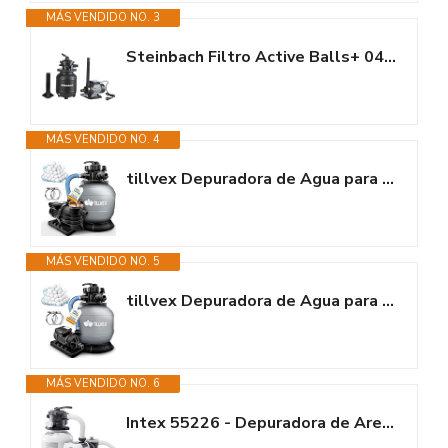
MÁS VENDIDO NO. 3
Steinbach Filtro Active Balls+ 040386 – Bomba no autoabsorbente para...
MÁS VENDIDO NO. 4
tillvex Depuradora de Agua para Piscina 13.200L/h hasta 40.000L + 1200g...
MÁS VENDIDO NO. 5
tillvex Depuradora de Agua para Piscina 7.900L/h + 400g Bolas de Filtro | 7...
MÁS VENDIDO NO. 6
Intex 55226 - Depuradora de Arena Krystal Clear 7.900 L/H, depuradora...