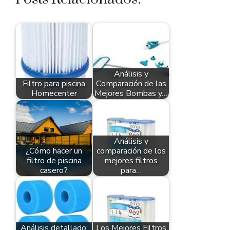
Análisis y
Filtro para piscina
Comparación de las
Homecenter
Mejores Bombas y…
Análisis y
¿Cómo hacer un
comparación de los
filtro de piscina
mejores filtros
casero?
para…
Análisis detallado:
Los Mejores Filtros