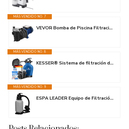
MÁS VENDIDO NO. 7
VEVOR Bomba de Piscina Filtración 18000L/h con Cesta de Filtro Extraíble,...
MÁS VENDIDO NO. 8
KESSER® Sistema de filtración de Arena Filtro de Arena + 700 g de Bolas...
MÁS VENDIDO NO. 9
ESPA LEADER Equipo de Filtración Bomba de Agua y Filtro Compact 300, para...
Posts Relacionados: