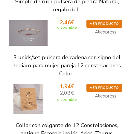
Simple de rubí, pulsera de piedra Natural,
regalo del...
2,46€
VER PRODUCTO
disponible
Aliexpress
3 unids/set pulsera de cadena con signo del
zodiaco para mujer pareja 12 constelaciones
Color...
1,94€
VER PRODUCTO
2,08€
Aliexpress
disponible
Collar con colgante de 12 Constelaciones,
antiguo Escorpio inglés, Aries, Taurus,