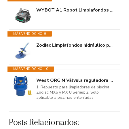
WYBOT A1 Robot Limpiafondos Piscina Turboalimentado, Limpieza Profunda...
MÁS VENDIDO NO. 9
Zodiac Limpiafondos hidráulico para Piscina T3, Solo Fondo, Aspiración...
MÁS VENDIDO NO. 10
West ORGIN Válvula reguladora de Flujo FRV100 de Repuesto para limpiadores...
1. Repuesto para limpiadores de piscina
Zodiac MX6 y MX 8 Series; 2. Solo
aplicable a piscinas enterradas
Posts Relacionados: