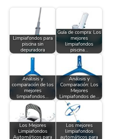
Guía de compra: Los
Limpiafondos para
mejores
piscina sin
limpiafondos
depuradora
piscina…
Análisis y
Análisis y
comparación de los
Comparación: Los
mejores
Mejores
limpiafondos…
Limpiafondos de…
Los Mejores
Los mejores
Limpiafondos
limpiafondos
Automáticos para
automáticos para