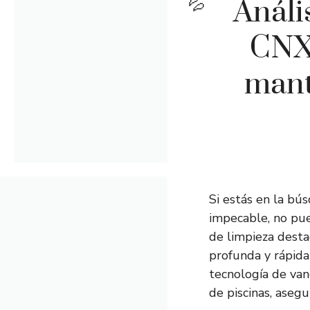
Análi
CNX 
mant
Si estás en la b
impecable, no pue
de limpieza desta
profunda y rápida
tecnología de van
de piscinas, aseg