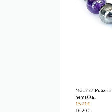
MG1727 Pulsera d
hematita...
15,71€
16,20€