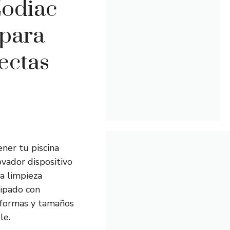
Zodiac
 para
ectas
ner tu piscina
ovador dispositivo
na limpieza
uipado con
 formas y tamaños
le.