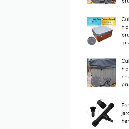
pru
Cu
hi
pr
gua
Cu
hi
res
pru
Fer
jar
her