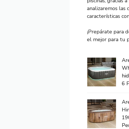
piscinas, gracias 
analizaremos las 
características co
¡Prepárate para d
el mejor para tu 
Ar
Wh
hi
6 P
Ar
Hin
19
Per