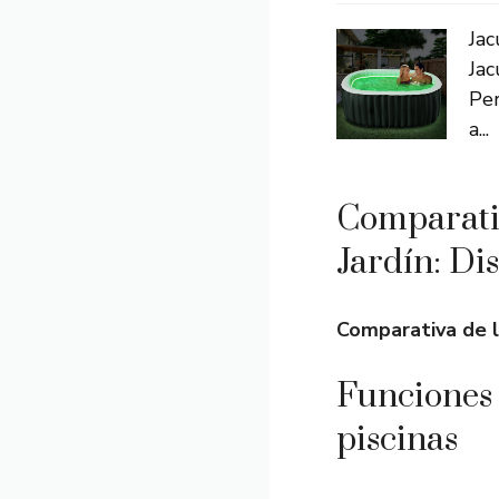
Jac
Jac
Per
a...
Comparativ
Jardín: Di
Comparativa de l
Funciones 
piscinas