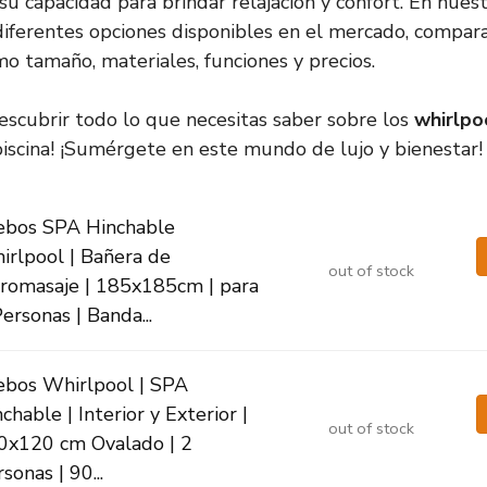
a su capacidad para brindar relajación y confort. En nuest
diferentes opciones disponibles en el mercado, compa
mo tamaño, materiales, funciones y precios.
escubrir todo lo que necesitas saber sobre los
whirlpo
piscina! ¡Sumérgete en este mundo de lujo y bienestar!
ebos SPA Hinchable
irlpool | Bañera de
out of stock
dromasaje | 185x185cm | para
ersonas | Banda...
ebos Whirlpool | SPA
chable | Interior y Exterior |
out of stock
0x120 cm Ovalado | 2
sonas | 90...