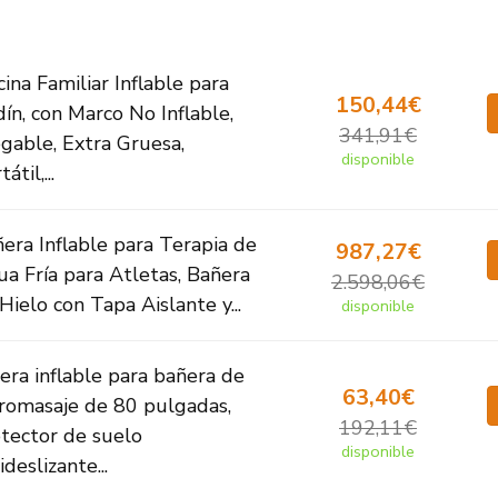
cina Familiar Inflable para
150,44€
dín, con Marco No Inflable,
341,91€
gable, Extra Gruesa,
disponible
átil,...
era Inflable para Terapia de
987,27€
a Fría para Atletas, Bañera
2.598,06€
Hielo con Tapa Aislante y...
disponible
era inflable para bañera de
63,40€
romasaje de 80 pulgadas,
192,11€
tector de suelo
disponible
ideslizante...