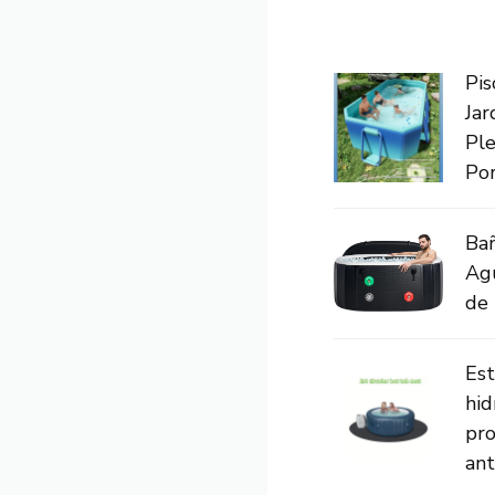
Pis
Jar
Ple
Port
Bañ
Agu
de 
Est
hid
pro
ant