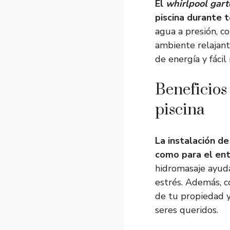
El
whirlpool gar
piscina durante t
agua a presión, c
ambiente relajant
de energía y fáci
Beneficios
piscina
La instalación d
como para el ent
hidromasaje ayudan
estrés. Además, c
de tu propiedad y
seres queridos.