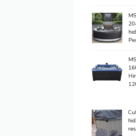
MS
20
hid
Per
MS
16
Hi
120
Cu
hi
res