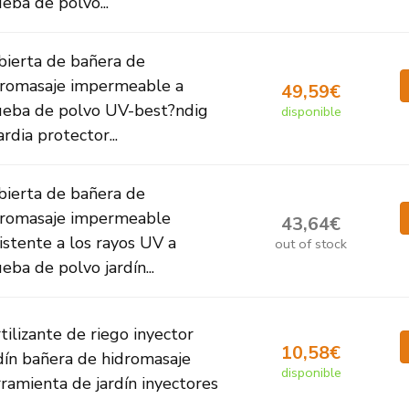
eba de polvo...
bierta de bañera de
dromasaje impermeable a
49,59€
ueba de polvo UV-best?ndig
disponible
rdia protector...
bierta de bañera de
dromasaje impermeable
43,64€
istente a los rayos UV a
out of stock
eba de polvo jardín...
tilizante de riego inyector
10,58€
dín bañera de hidromasaje
disponible
ramienta de jardín inyectores