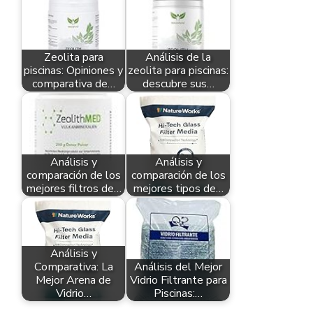
Zeolita para
Análisis de la
piscinas: Opiniones y
zeolita para piscinas:
comparativa de…
descubre sus…
Análisis y
Análisis y
comparación de los
comparación de los
mejores filtros de…
mejores tipos de…
Análisis y
Comparativa: La
Análisis del Mejor
Mejor Arena de
Vidrio Filtrante para
Vidrio…
Piscinas:…