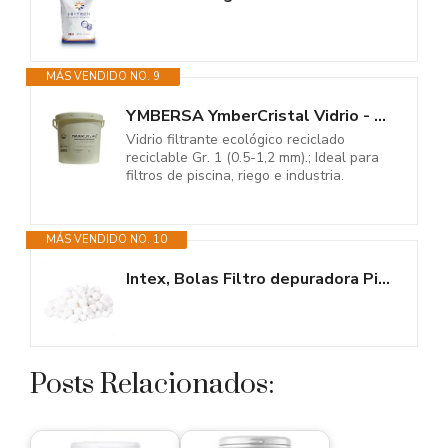
MÁS VENDIDO NO. 9
YMBERSA YmberCristal Vidrio - Glass - Cristal granulado filtrante...
Vidrio filtrante ecológico reciclado
reciclable Gr. 1 (0.5-1,2 mm).; Ideal para
filtros de piscina, riego e industria.
MÁS VENDIDO NO. 10
Intex, Bolas Filtro depuradora Piscina, 500 g, Equivalen a 18 kg Arena...
Posts Relacionados: