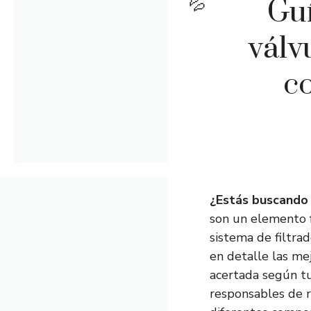
Guí
válv
c
¿Estás buscando 
son un elemento f
sistema de filtra
en detalle las me
acertada según t
responsables de re