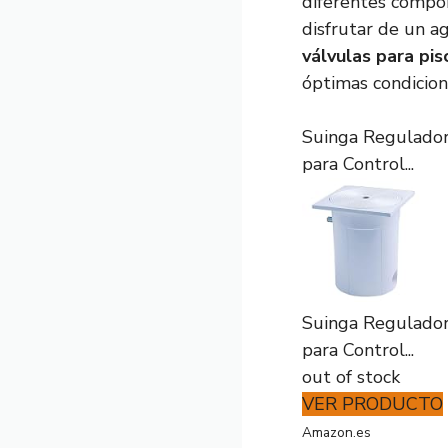
diferentes compon
disfrutar de un ag
válvulas para pis
óptimas condicion
Suinga Regulador 
para Control...
Suinga Regulador 
para Control...
out of stock
VER PRODUCTO
Amazon.es