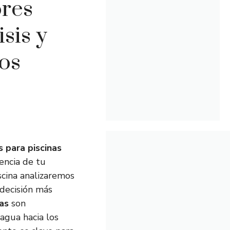
ores
sis y
os
s para piscinas
encia de tu
scina analizaremos
 decisión más
nas
son
 agua hacia los