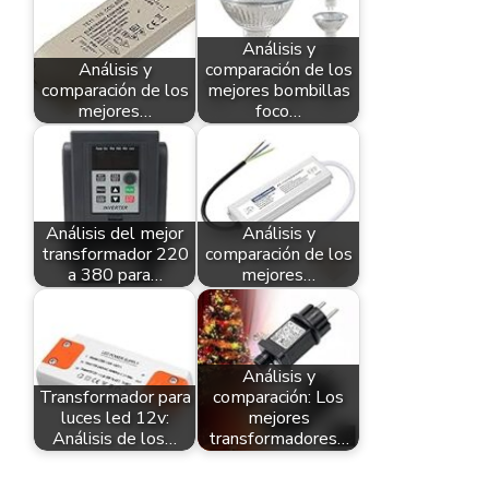
Análisis y
Análisis y
comparación de los
comparación de los
mejores bombillas
mejores…
foco…
Análisis del mejor
Análisis y
transformador 220
comparación de los
a 380 para…
mejores…
Análisis y
Transformador para
comparación: Los
luces led 12v:
mejores
Análisis de los…
transformadores…