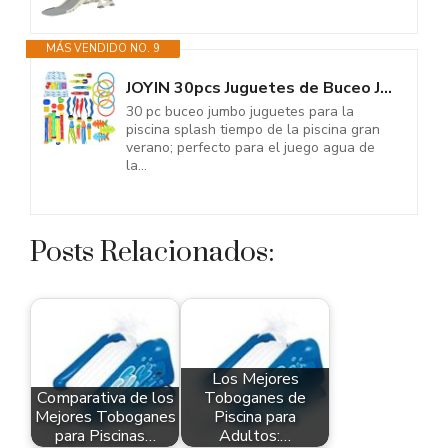
MÁS VENDIDO NO. 9
JOYIN 30pcs Juguetes de Buceo Juegos de Agua Verano Piscina Juguetes para...
30 pc buceo jumbo juguetes para la
piscina splash tiempo de la piscina gran
verano; perfecto para el juego agua de
la...
Posts Relacionados:
Los Mejores
Comparativa de los
Toboganes de
Mejores Toboganes
Piscina para
para Piscinas…
Adultos:…