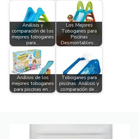
Análisis y
Los Mejores
comparación de los
Toboganes para
mejores toboganes
Piscinas
para…
Desmontables:…
Análisis de los
Toboganes para
mejores toboganes
piscinas: Análisis y
para piscinas en…
comparación de…