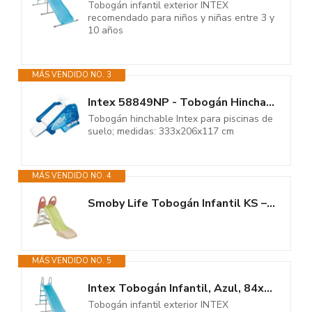
Tobogán infantil exterior INTEX
recomendado para niños y niñas entre 3 y
10 años
MÁS VENDIDO NO. 3
Intex 58849NP - Tobogán Hinchable con 2 pulverizadores 333 x 206 x 117 cm
Tobogán hinchable Intex para piscinas de
suelo; medidas: 333x206x117 cm
MÁS VENDIDO NO. 4
Smoby Life Tobogán Infantil KS – Superficie de Deslizamiento 150 cm –...
MÁS VENDIDO NO. 5
Intex Tobogán Infantil, Azul, 84x251x147 cm, 3 escalones, Pata...
Tobogán infantil exterior INTEX