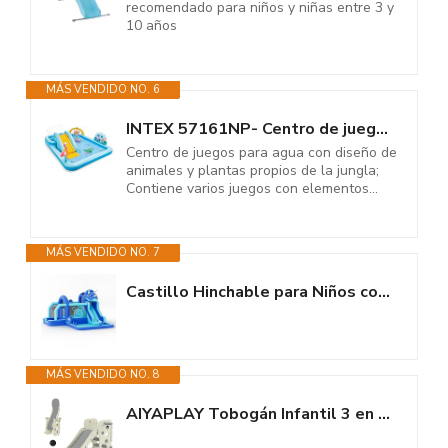
recomendado para niños y niñas entre 3 y
10 años
MÁS VENDIDO NO. 6
INTEX 57161NP- Centro de juegos acuático - Aventuras en la jungla
Centro de juegos para agua con diseño de
animales y plantas propios de la jungla;
Contiene varios juegos con elementos...
MÁS VENDIDO NO. 7
Castillo Hinchable para Niños con Forma de Dinosaurio, Castillo Hinchable...
MÁS VENDIDO NO. 8
AIYAPLAY Tobogán Infantil 3 en 1 Tobogán para Niños de 2 a 5 Años...