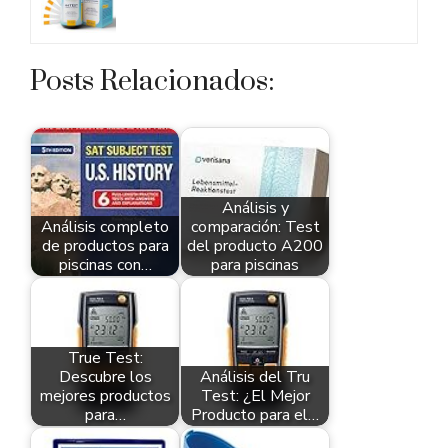
Posts Relacionados:
Análisis y
Análisis completo
comparación: Test
de productos para
del producto A200
piscinas con…
para piscinas
True Test:
Descubre los
Análisis del Tru
mejores productos
Test: ¿El Mejor
para…
Producto para el…