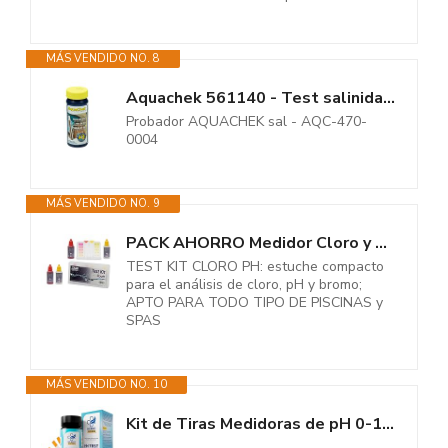
MÁS VENDIDO NO. 8
Aquachek 561140 - Test salinidad ,10 lengüetas
Probador AQUACHEK sal - AQC-470-
0004
MÁS VENDIDO NO. 9
PACK AHORRO Medidor Cloro y PH Piscinas + 1 Recambio Reactivos para test -...
TEST KIT CLORO PH: estuche compacto
para el análisis de cloro, pH y bromo;
APTO PARA TODO TIPO DE PISCINAS y
SPAS
MÁS VENDIDO NO. 10
Kit de Tiras Medidoras de pH 0-14 - Test Rápido y Preciso para Agua,...