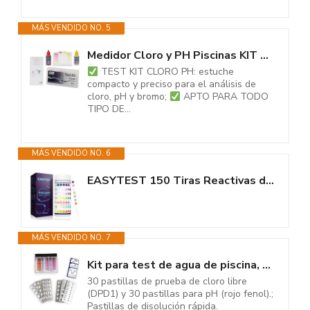
MÁS VENDIDO NO. 5
Medidor Cloro y PH Piscinas KIT ANÁLISIS CLORO, PH y BROMO (gotas) -...
TEST KIT CLORO PH: estuche
compacto y preciso para el análisis de
cloro, pH y bromo;
APTO PARA TODO
TIPO DE...
MÁS VENDIDO NO. 6
EASYTEST 150 Tiras Reactivas de Prueba Piscina y Spa 7 en 1, Tiras Para...
MÁS VENDIDO NO. 7
Kit para test de agua de piscina, medidor de cloro libre y pH, 60 pastillas...
30 pastillas de prueba de cloro libre
(DPD1) y 30 pastillas para pH (rojo fenol).;
Pastillas de disolución rápida.